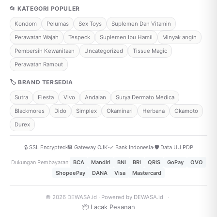
📂 KATEGORI POPULER
Kondom
Pelumas
Sex Toys
Suplemen Dan Vitamin
Perawatan Wajah
Tespeck
Suplemen Ibu Hamil
Minyak angin
Pembersih Kewanitaan
Uncategorized
Tissue Magic
Perawatan Rambut
🏷 BRAND TERSEDIA
Sutra
Fiesta
Vivo
Andalan
Surya Dermato Medica
Blackmores
Dido
Simplex
Okaminari
Herbana
Okamoto
Durex
🔒 SSL Encrypted
·
🏦 Gateway OJK
·
✓ Bank Indonesia
·
🛡️ Data UU PDP
Dukungan Pembayaran:
BCA
Mandiri
BNI
BRI
QRIS
GoPay
OVO
ShopeePay
DANA
Visa
Mastercard
© 2026 DEWASA.id · Powered by DEWASA.id
·
📦 Lacak Pesanan