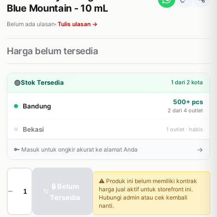
Blue Mountain - 10 mL
Belum ada ulasan
· Tulis ulasan →
Harga belum tersedia
🟢
Stok Tersedia
1 dari 2 kota
500+ pcs
Bandung
2 dari 4 outlet
Bekasi
1 outlet · habis
→
🔑 Masuk untuk ongkir akurat ke alamat Anda
⚠️ Produk ini belum memiliki kontrak
🔒 Belum
harga jual aktif untuk storefront ini.
−
+
Tersedia
Hubungi admin atau cek kembali
nanti.