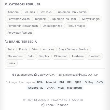
📂 KATEGORI POPULER
Kondom
Pelumas
Sex Toys
Suplemen Dan Vitamin
Perawatan Wajah
Tespeck
Suplemen Ibu Hamil
Minyak angin
Pembersih Kewanitaan
Uncategorized
Tissue Magic
Perawatan Rambut
🏷 BRAND TERSEDIA
Sutra
Fiesta
Vivo
Andalan
Surya Dermato Medica
Blackmores
Dido
Simplex
Okaminari
Herbana
Okamoto
Durex
🔒 SSL Encrypted
·
🏦 Gateway OJK
·
✓ Bank Indonesia
·
🛡️ Data UU PDP
Dukungan Pembayaran:
BCA
Mandiri
BNI
BRI
QRIS
GoPay
OVO
ShopeePay
DANA
Visa
Mastercard
© 2026 DEWASA.id · Powered by DEWASA.id
·
📦 Lacak Pesanan