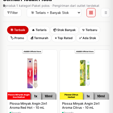
9
produk
·
1 kategori
·
Paket polos · Pengiriman dari outlet terdekat
Filter
🎯 Terbaik
🔥 Terlaris
📦 Stok Banyak
✨ Terbaru
🏷️ Promo
💰 Termurah
⭐ Top Rated
✅ Ada Stok
Plossa Minyak Angin 2in1
Plossa Minyak Angin 2in1
Aroma Red Hot - 10 mL
Aroma Citrus - 10 mL
Tersedia
Tersedia