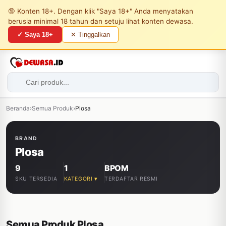
🔞 Konten 18+. Dengan klik "Saya 18+" Anda menyatakan
berusia minimal 18 tahun dan setuju lihat konten dewasa.
✓ Saya 18+
✕ Tinggalkan
Beranda
›
Semua Produk
›
Plosa
BRAND
Plosa
9
1
BPOM
SKU TERSEDIA
KATEGORI ▾
TERDAFTAR RESMI
Semua Produk Plosa