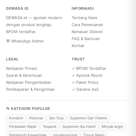
DEWASA.ID
INFORMASI
DEWASA.id — apotek modern
Tentang Kami
dengan produk lengkap,
Cara Pemesanan
BPOM terdaftar.
Kemasan Diskret
FAQ & Bantuan
💬 WhatsApp Admin
Kontak
LEGAL
TRUST
Kebijakan Privasi
✓ BPOM Terdaftar
Syarat & Ketentuan
✓ Apotek Resmi
Kebijakan Pengembalian
✓ Paket Polos
Pembayaran & Pengiriman
✓ Garansi Asli
📂 KATEGORI POPULER
Kondom
Pelumas
Sex Toys
Suplemen Dan Vitamin
Perawatan Wajah
Tespeck
Suplemen Ibu Hamil
Minyak angin
Pembersih Kewanitaan
Uncategorized
Tissue Magic