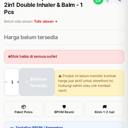
2in1 Double Inhaler & Balm - 1
Pcs
Belum ada ulasan
· Tulis ulasan →
Harga belum tersedia
Stok habis di semua outlet
⚠️ Produk ini belum memiliki kontrak
🔒 Belum
harga jual aktif untuk storefront ini.
−
+
Tersedia
Hubungi admin atau cek kembali
nanti.
📦
🛡
🚚
Paket Polos
BPOM Resmi
Kirim 1-2 hari
Terdaftar BPOM / Kemenkes