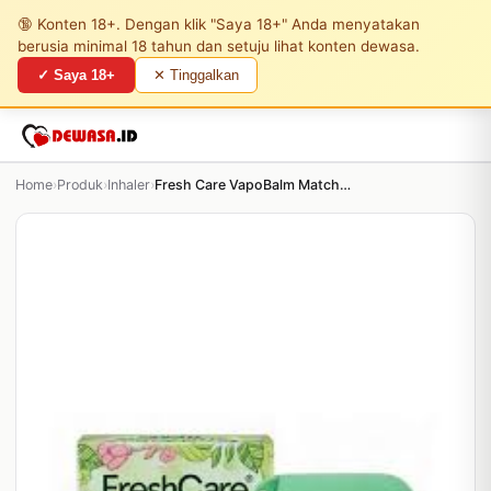
🔞 Konten 18+. Dengan klik "Saya 18+" Anda menyatakan
berusia minimal 18 tahun dan setuju lihat konten dewasa.
✓ Saya 18+
✕ Tinggalkan
Home
›
Produk
›
Inhaler
›
Fresh Care VapoBalm Matcha 2in1 Double Inhaler & B...