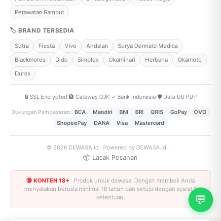
Perawatan Rambut
🏷 BRAND TERSEDIA
Sutra
Fiesta
Vivo
Andalan
Surya Dermato Medica
Blackmores
Dido
Simplex
Okaminari
Herbana
Okamoto
Durex
🔒 SSL Encrypted
·
🏦 Gateway OJK
·
✓ Bank Indonesia
·
🛡️ Data UU PDP
Dukungan Pembayaran:
BCA
Mandiri
BNI
BRI
QRIS
GoPay
OVO
ShopeePay
DANA
Visa
Mastercard
© 2026 DEWASA.id · Powered by DEWASA.id
·
📦 Lacak Pesanan
🔞 KONTEN 18+
· Produk untuk dewasa. Dengan membeli Anda
menyatakan berusia minimal 18 tahun dan setuju dengan syarat &
💬
ketentuan.