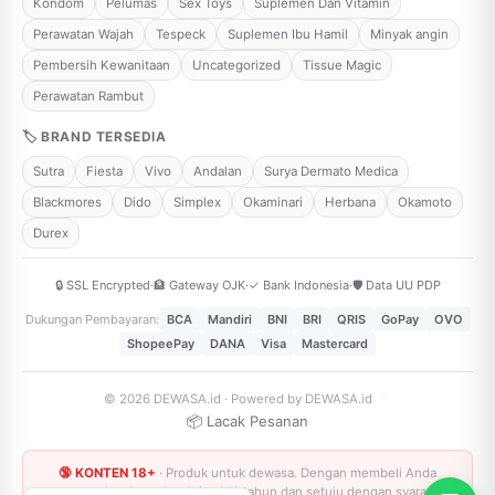
Kondom
Pelumas
Sex Toys
Suplemen Dan Vitamin
Perawatan Wajah
Tespeck
Suplemen Ibu Hamil
Minyak angin
Pembersih Kewanitaan
Uncategorized
Tissue Magic
Perawatan Rambut
🏷 BRAND TERSEDIA
Sutra
Fiesta
Vivo
Andalan
Surya Dermato Medica
Blackmores
Dido
Simplex
Okaminari
Herbana
Okamoto
Durex
🔒 SSL Encrypted
·
🏦 Gateway OJK
·
✓ Bank Indonesia
·
🛡️ Data UU PDP
Dukungan Pembayaran:
BCA
Mandiri
BNI
BRI
QRIS
GoPay
OVO
ShopeePay
DANA
Visa
Mastercard
© 2026 DEWASA.id · Powered by DEWASA.id
·
📦 Lacak Pesanan
🔞 KONTEN 18+
· Produk untuk dewasa. Dengan membeli Anda
menyatakan berusia minimal 18 tahun dan setuju dengan syarat &