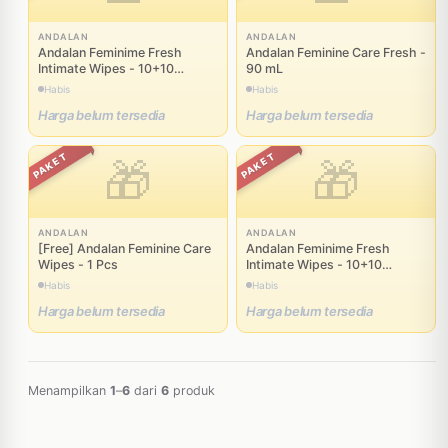
ANDALAN
ANDALAN
Andalan Feminime Fresh
Andalan Feminine Care Fresh -
Intimate Wipes - 10+10
90 mL
Sheets
Habis
Habis
Harga belum tersedia
Harga belum tersedia
PAKET
PAKET
🎁
🎁
ANDALAN
ANDALAN
[Free] Andalan Feminine Care
Andalan Feminime Fresh
Wipes - 1 Pcs
Intimate Wipes - 10+10
Sheets × 2 + Andalan
Habis
Habis
Ovulation Test Kit - 3 Pcs
Harga belum tersedia
Harga belum tersedia
Menampilkan
1
–
6
dari
6
produk