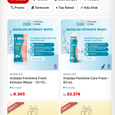
🏷️ Promo
💰 Termurah
⭐ Top Rated
✅ Ada Stok
ANDALAN
ANDALAN
Andalan Feminime Fresh
Andalan Feminine Care Fresh -
Intimate Wipes - 10+10
90 mL
Sheets
Tersedia
Tersedia
9.345
33.374
Rp
Rp
PAKET
PAKET
🎁
🎁