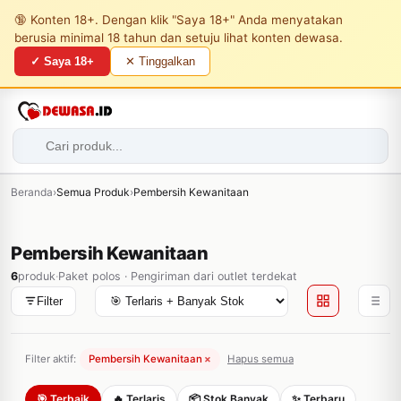
🔞 Konten 18+. Dengan klik "Saya 18+" Anda menyatakan
berusia minimal 18 tahun dan setuju lihat konten dewasa.
✓ Saya 18+
✕ Tinggalkan
Beranda
›
Semua Produk
›
Pembersih Kewanitaan
Pembersih Kewanitaan
6
produk
·
Paket polos · Pengiriman dari outlet terdekat
Filter
Filter aktif:
Pembersih Kewanitaan
×
Hapus semua
🎯 Terbaik
🔥 Terlaris
📦 Stok Banyak
✨ Terbaru