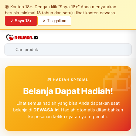
🔞 Konten 18+. Dengan klik "Saya 18+" Anda menyatakan
berusia minimal 18 tahun dan setuju lihat konten dewasa.
✓ Saya 18+
✕ Tinggalkan

🎁 HADIAH SPESIAL
Belanja Dapat Hadiah!
Lihat semua hadiah yang bisa Anda dapatkan saat
belanja di
DEWASA.id
. Hadiah otomatis ditambahkan
ke pesanan ketika syaratnya terpenuhi.