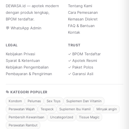
DEWASA.id — apotek modern
Tentang Kami
dengan produk lengkap,
Cara Pemesanan
BPOM terdaftar.
Kemasan Diskret
FAQ & Bantuan
💬 WhatsApp Admin
Kontak
LEGAL
TRUST
Kebijakan Privasi
✓ BPOM Terdaftar
Syarat & Ketentuan
✓ Apotek Resmi
Kebijakan Pengembalian
✓ Paket Polos
Pembayaran & Pengiriman
✓ Garansi Asli
📂 KATEGORI POPULER
Kondom
Pelumas
Sex Toys
Suplemen Dan Vitamin
Perawatan Wajah
Tespeck
Suplemen Ibu Hamil
Minyak angin
Pembersih Kewanitaan
Uncategorized
Tissue Magic
Perawatan Rambut