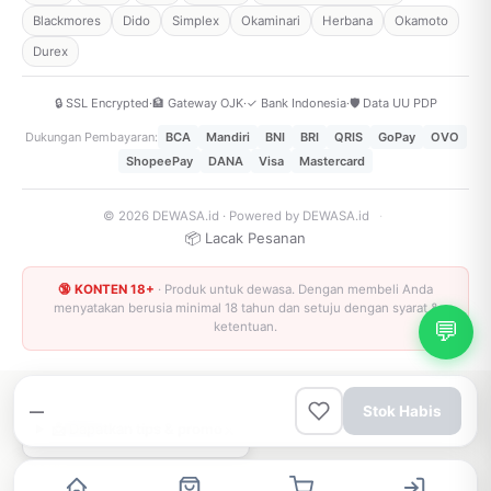
Blackmores
Dido
Simplex
Okaminari
Herbana
Okamoto
Durex
🔒 SSL Encrypted
·
🏦 Gateway OJK
·
✓ Bank Indonesia
·
🛡️ Data UU PDP
Dukungan Pembayaran:
BCA
Mandiri
BNI
BRI
QRIS
GoPay
OVO
ShopeePay
DANA
Visa
Mastercard
© 2026 DEWASA.id · Powered by DEWASA.id
·
📦 Lacak Pesanan
🔞 KONTEN 18+
· Produk untuk dewasa. Dengan membeli Anda
menyatakan berusia minimal 18 tahun dan setuju dengan syarat &
💬
ketentuan.
—
Stok Habis
×
📩 Dapatkan tips & promo