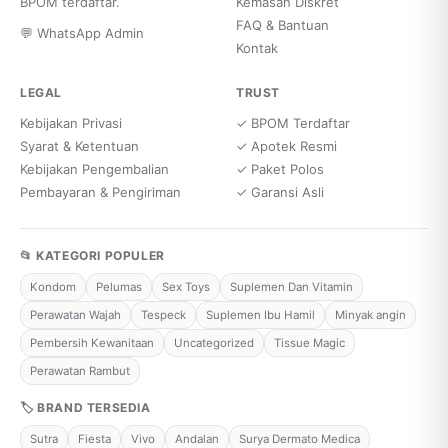
BPOM terdaftar.
Kemasan Diskret
FAQ & Bantuan
💬 WhatsApp Admin
Kontak
LEGAL
TRUST
Kebijakan Privasi
✓ BPOM Terdaftar
Syarat & Ketentuan
✓ Apotek Resmi
Kebijakan Pengembalian
✓ Paket Polos
Pembayaran & Pengiriman
✓ Garansi Asli
📂 KATEGORI POPULER
Kondom
Pelumas
Sex Toys
Suplemen Dan Vitamin
Perawatan Wajah
Tespeck
Suplemen Ibu Hamil
Minyak angin
Pembersih Kewanitaan
Uncategorized
Tissue Magic
Perawatan Rambut
🏷 BRAND TERSEDIA
Sutra
Fiesta
Vivo
Andalan
Surya Dermato Medica