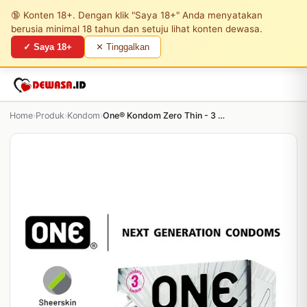
🔞 Konten 18+. Dengan klik "Saya 18+" Anda menyatakan
berusia minimal 18 tahun dan setuju lihat konten dewasa.
✓ Saya 18+
✕ Tinggalkan
Home
›
Produk
›
Kondom
›
One® Kondom Zero Thin - 3 Pcs