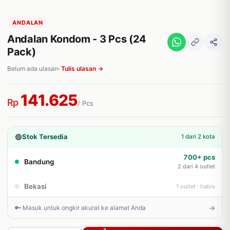
ANDALAN
Andalan Kondom - 3 Pcs (24
Pack)
Belum ada ulasan
· Tulis ulasan →
141.625
Rp
/ Pcs
🟢
Stok Tersedia
1 dari 2 kota
700+ pcs
Bandung
2 dari 4 outlet
Bekasi
1 outlet · habis
→
🔑 Masuk untuk ongkir akurat ke alamat Anda