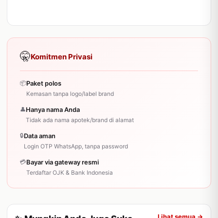
🤫
Komitmen Privasi
📦
Paket polos
Kemasan tanpa logo/label brand
👤
Hanya nama Anda
Tidak ada nama apotek/brand di alamat
🔒
Data aman
Login OTP WhatsApp, tanpa password
💳
Bayar via gateway resmi
Terdaftar OJK & Bank Indonesia
Lihat semua →