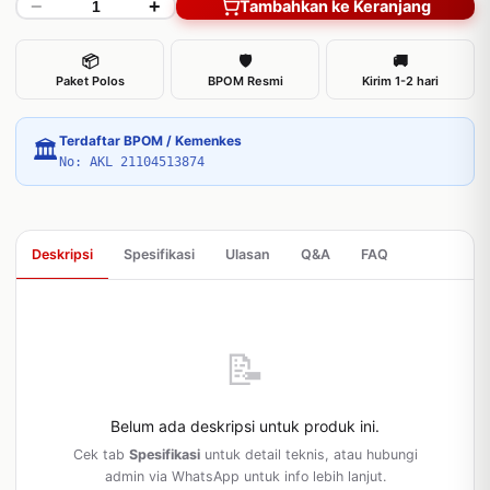
−
+
Tambahkan ke Keranjang
📦
🛡
🚚
Paket Polos
BPOM Resmi
Kirim 1-2 hari
Terdaftar BPOM / Kemenkes
🏛
No: AKL 21104513874
Deskripsi
Spesifikasi
Ulasan
Q&A
FAQ
📝
Belum ada deskripsi untuk produk ini.
Cek tab
Spesifikasi
untuk detail teknis, atau hubungi
admin via WhatsApp untuk info lebih lanjut.