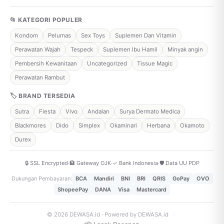
📂 KATEGORI POPULER
Kondom
Pelumas
Sex Toys
Suplemen Dan Vitamin
Perawatan Wajah
Tespeck
Suplemen Ibu Hamil
Minyak angin
Pembersih Kewanitaan
Uncategorized
Tissue Magic
Perawatan Rambut
🏷 BRAND TERSEDIA
Sutra
Fiesta
Vivo
Andalan
Surya Dermato Medica
Blackmores
Dido
Simplex
Okaminari
Herbana
Okamoto
Durex
🔒 SSL Encrypted
·
🏦 Gateway OJK
·
✓ Bank Indonesia
·
🛡️ Data UU PDP
Dukungan Pembayaran:
BCA
Mandiri
BNI
BRI
QRIS
GoPay
OVO
ShopeePay
DANA
Visa
Mastercard
© 2026 DEWASA.id · Powered by DEWASA.id
·