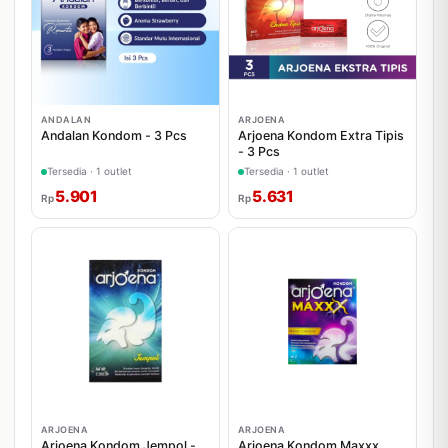
ANDALAN
ARJOENA
Andalan Kondom - 3 Pcs
Arjoena Kondom Extra Tipis
- 3 Pcs
Tersedia · 1 outlet
Tersedia · 1 outlet
5.901
5.631
Rp
Rp
ARJOENA
ARJOENA
Arjoena Kondom Jempol -
Arjoena Kondom Maxxx