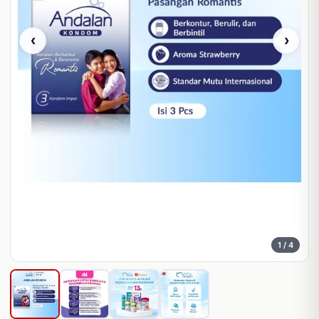
‹
›
1
/ 4