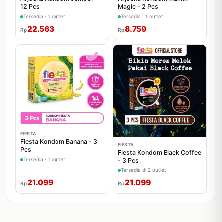
12 Pcs
Magic - 2 Pcs
Tersedia · 1 outlet
Tersedia · 1 outlet
22.563
8.759
Rp
Rp
FIESTA
Fiesta Kondom Banana - 3
FIESTA
Pcs
Fiesta Kondom Black Coffee
Tersedia · 1 outlet
- 3 Pcs
Tersedia di 2 outlet
21.099
21.099
Rp
Rp