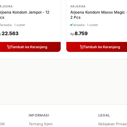
RJOENA
ARJOENA
rjoena Kondom Jempol - 12
Arjoena Kondom Maxxx Magic 
cs
2 Pcs
Tersedia · 1 outlet
Tersedia · 1 outlet
22.563
8.759
p
Rp
Tambah ke Keranjang
Tambah ke Keranjang
INFORMASI
LEGAL
POM
Tentang Kami
Kebijakan Privas