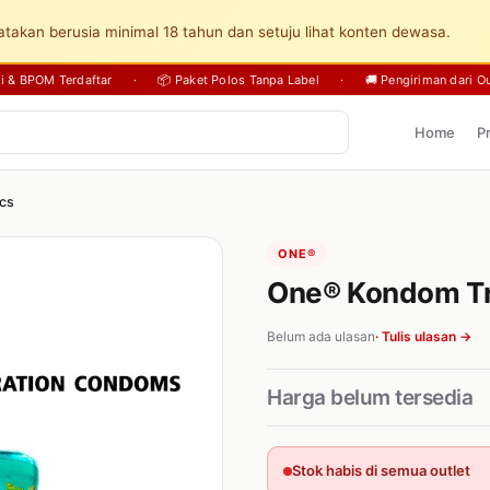
takan berusia minimal 18 tahun dan setuju lihat konten dewasa.
sli & BPOM Terdaftar
·
📦 Paket Polos Tanpa Label
·
🚚 Pengiriman dari Ou
Home
P
Pcs
ONE®
One® Kondom Tru
Belum ada ulasan
· Tulis ulasan →
Harga belum tersedia
Stok habis di semua outlet