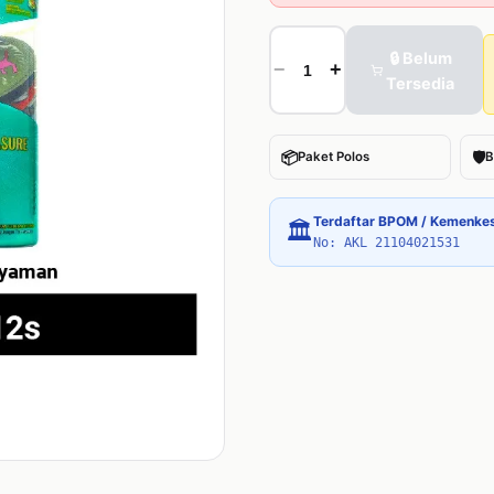
🔒 Belum
−
+
Tersedia
📦
🛡
Paket Polos
B
Terdaftar BPOM / Kemenke
🏛
No: AKL 21104021531