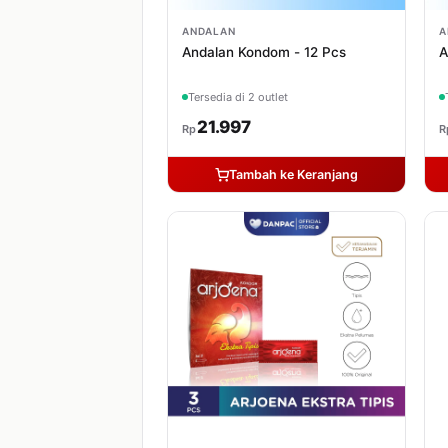
ANDALAN
A
Andalan Kondom - 12 Pcs
A
Tersedia di 2 outlet
21.997
Rp
R
Tambah ke Keranjang