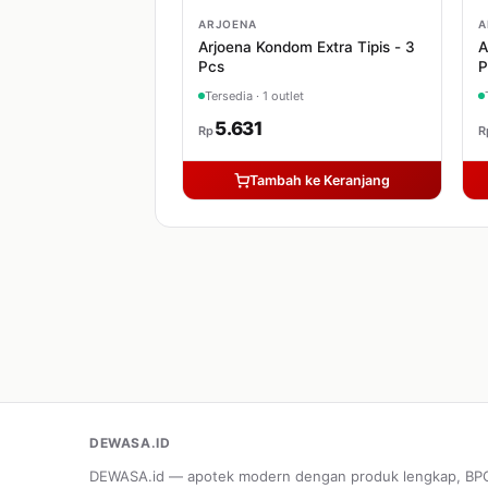
ARJOENA
A
Arjoena Kondom Extra Tipis - 3
A
Pcs
P
Tersedia · 1 outlet
5.631
Rp
R
Tambah ke Keranjang
DEWASA.ID
DEWASA.id — apotek modern dengan produk lengkap, B