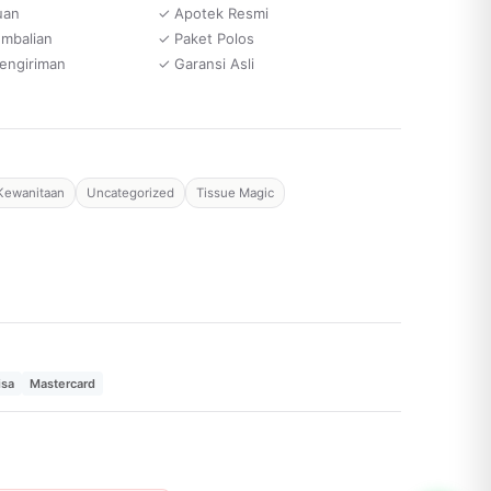
uan
✓ Apotek Resmi
embalian
✓ Paket Polos
engiriman
✓ Garansi Asli
Kewanitaan
Uncategorized
Tissue Magic
isa
Mastercard