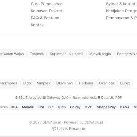
Cara Pemesanan
Syarat & Ketent
Kemasan Diskret
Kebijakan Peng
FAQ & Bantuan
Pembayaran & P
Kontak
rawatan Wajah
Tespeck
Suplemen Ibu Hamil
Minyak angin
Pembersih 
Blackmores
Dido
Simplex
Okaminari
Herbana
Okamoto
Durex
🔒 SSL Encrypted
·
🏦 Gateway OJK
·
✓ Bank Indonesia
·
🛡️ Data UU PDP
aran:
BCA
Mandiri
BNI
BRI
QRIS
GoPay
OVO
ShopeePay
DANA
V
© 2026 DEWASA.id · Powered by DEWASA.id
·
📦 Lacak Pesanan