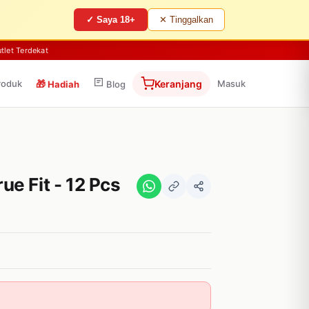
✓ Saya 18+
✕ Tinggalkan
tlet Terdekat
roduk
🎁
Keranjang
Masuk
Hadiah
Blog
e Fit - 12 Pcs