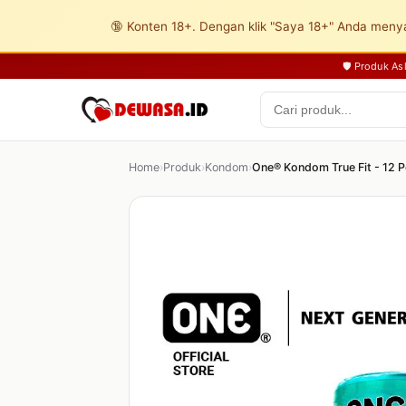
🔞 Konten 18+. Dengan klik "Saya 18+" Anda menya
🛡️ Produk A
Home
›
Produk
›
Kondom
›
One® Kondom True Fit - 12 