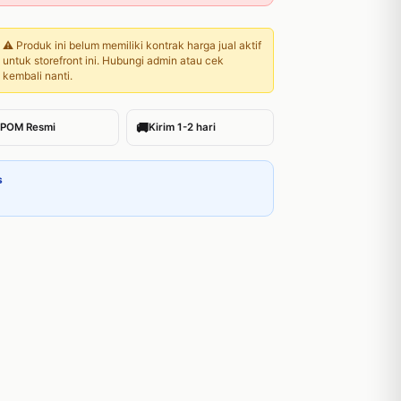
⚠️ Produk ini belum memiliki kontrak harga jual aktif
untuk storefront ini. Hubungi admin atau cek
kembali nanti.
🚚
POM Resmi
Kirim 1-2 hari
s