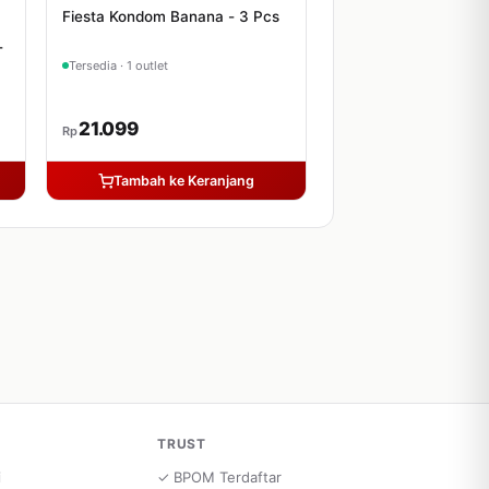
Fiesta Kondom Banana - 3 Pcs
-
Tersedia · 1 outlet
21.099
Rp
Tambah ke Keranjang
TRUST
i
✓ BPOM Terdaftar