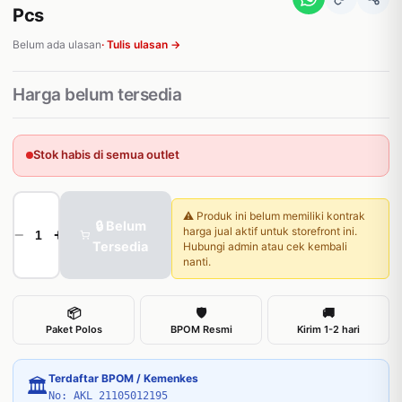
Pcs
Belum ada ulasan
· Tulis ulasan →
Harga belum tersedia
Stok habis di semua outlet
⚠️ Produk ini belum memiliki kontrak
🔒 Belum
harga jual aktif untuk storefront ini.
−
+
Tersedia
Hubungi admin atau cek kembali
nanti.
📦
🛡
🚚
Paket Polos
BPOM Resmi
Kirim 1-2 hari
Terdaftar BPOM / Kemenkes
🏛
No: AKL 21105012195