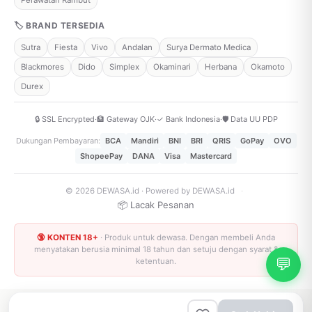
Perawatan Rambut
🏷 BRAND TERSEDIA
Sutra
Fiesta
Vivo
Andalan
Surya Dermato Medica
Blackmores
Dido
Simplex
Okaminari
Herbana
Okamoto
Durex
🔒 SSL Encrypted
·
🏦 Gateway OJK
·
✓ Bank Indonesia
·
🛡️ Data UU PDP
Dukungan Pembayaran:
BCA
Mandiri
BNI
BRI
QRIS
GoPay
OVO
ShopeePay
DANA
Visa
Mastercard
© 2026 DEWASA.id · Powered by DEWASA.id
·
📦 Lacak Pesanan
🔞 KONTEN 18+
· Produk untuk dewasa. Dengan membeli Anda
menyatakan berusia minimal 18 tahun dan setuju dengan syarat &
💬
ketentuan.