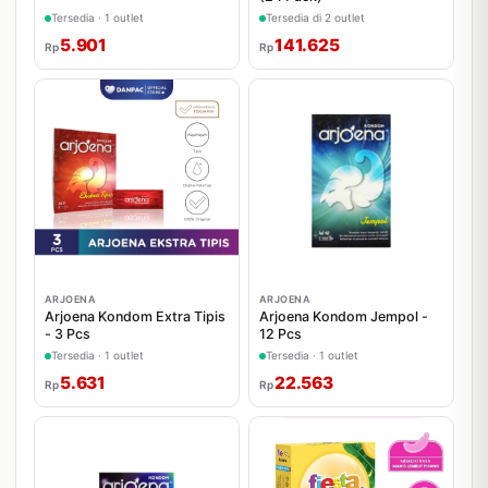
Tersedia · 1 outlet
Tersedia di 2 outlet
5.901
141.625
Rp
Rp
ARJOENA
ARJOENA
Arjoena Kondom Extra Tipis
Arjoena Kondom Jempol -
- 3 Pcs
12 Pcs
Tersedia · 1 outlet
Tersedia · 1 outlet
5.631
22.563
Rp
Rp