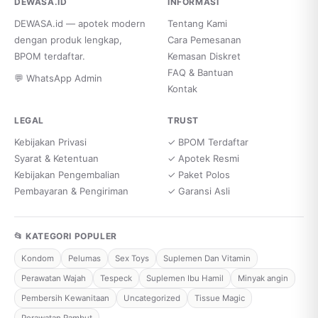
DEWASA.ID
INFORMASI
DEWASA.id — apotek modern
Tentang Kami
dengan produk lengkap,
Cara Pemesanan
BPOM terdaftar.
Kemasan Diskret
FAQ & Bantuan
💬 WhatsApp Admin
Kontak
LEGAL
TRUST
Kebijakan Privasi
✓ BPOM Terdaftar
Syarat & Ketentuan
✓ Apotek Resmi
Kebijakan Pengembalian
✓ Paket Polos
Pembayaran & Pengiriman
✓ Garansi Asli
📂 KATEGORI POPULER
Kondom
Pelumas
Sex Toys
Suplemen Dan Vitamin
Perawatan Wajah
Tespeck
Suplemen Ibu Hamil
Minyak angin
Pembersih Kewanitaan
Uncategorized
Tissue Magic