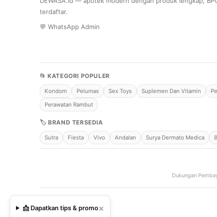
DEWASA.id — apotek modern dengan produk lengkap, B
terdaftar.
💬 WhatsApp Admin
📂 KATEGORI POPULER
Kondom
Pelumas
Sex Toys
Suplemen Dan Vitamin
Pe
Perawatan Rambut
🏷 BRAND TERSEDIA
Sutra
Fiesta
Vivo
Andalan
Surya Dermato Medica
Dukungan Pembay
×
📩 Dapatkan tips & promo