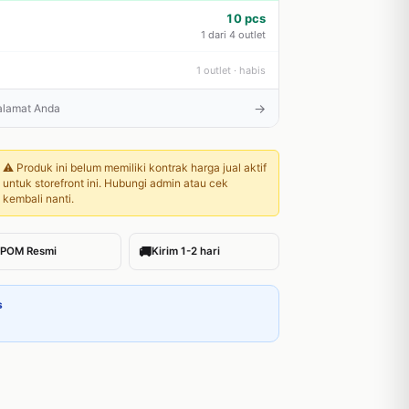
10 pcs
1 dari 4 outlet
1 outlet · habis
→
 alamat Anda
⚠️ Produk ini belum memiliki kontrak harga jual aktif
untuk storefront ini. Hubungi admin atau cek
kembali nanti.
🚚
POM Resmi
Kirim 1-2 hari
s