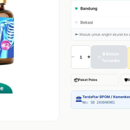
Bandung
Bekasi
🔑 Masuk untuk ongkir akurat ke
🔒 Belum
−
+
Tersedia
📦
🛡
Paket Polos
B
Terdaftar BPOM / Kemenke
🏛
No: SD 243046981