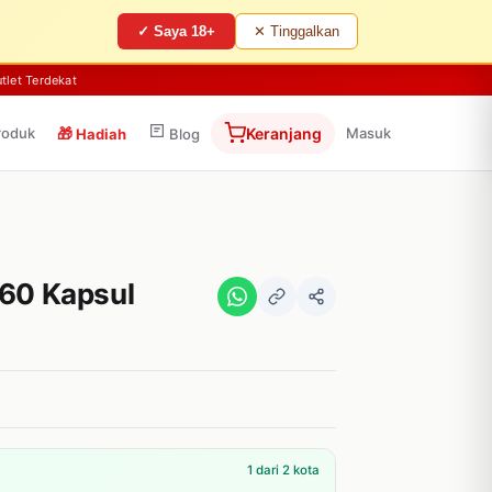
✓ Saya 18+
✕ Tinggalkan
tlet Terdekat
roduk
🎁
Keranjang
Masuk
Hadiah
Blog
 60 Kapsul
1 dari 2 kota