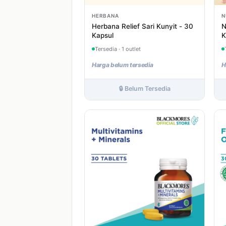
HERBANA
N
Herbana Relief Sari Kunyit - 30
N
Kapsul
K
Tersedia · 1 outlet
Harga belum tersedia
H
🔒 Belum Tersedia