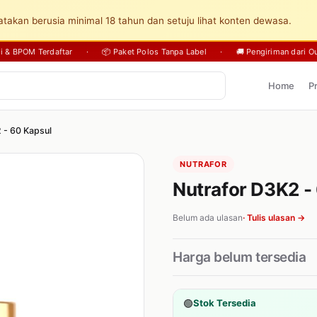
takan berusia minimal 18 tahun dan setuju lihat konten dewasa.
sli & BPOM Terdaftar
·
📦 Paket Polos Tanpa Label
·
🚚 Pengiriman dari Ou
Home
P
 - 60 Kapsul
NUTRAFOR
Nutrafor D3K2 -
Belum ada ulasan
· Tulis ulasan →
Harga belum tersedia
🟢
Stok Tersedia