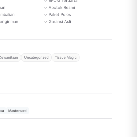
i
✓ BPOM Terdaftar
uan
✓ Apotek Resmi
embalian
✓ Paket Polos
engiriman
✓ Garansi Asli
Kewanitaan
Uncategorized
Tissue Magic
isa
Mastercard