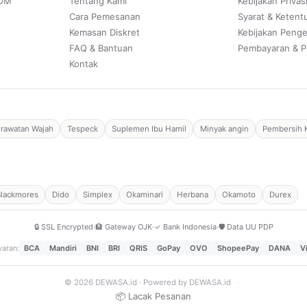
POM
Tentang Kami
Kebijakan Privas
Cara Pemesanan
Syarat & Ketent
Kemasan Diskret
Kebijakan Peng
FAQ & Bantuan
Pembayaran & P
Kontak
rawatan Wajah
Tespeck
Suplemen Ibu Hamil
Minyak angin
Pembersih 
Blackmores
Dido
Simplex
Okaminari
Herbana
Okamoto
Durex
🔒 SSL Encrypted
·
🏦 Gateway OJK
·
✓ Bank Indonesia
·
🛡️ Data UU PDP
aran:
BCA
Mandiri
BNI
BRI
QRIS
GoPay
OVO
ShopeePay
DANA
V
© 2026 DEWASA.id · Powered by DEWASA.id
·
📦 Lacak Pesanan