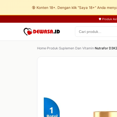
🔞 Konten 18+. Dengan klik "Saya 18+" Anda menya
🛡️ Produk A
Home
›
Produk
›
Suplemen Dan Vitamin
›
Nutrafor D3K2