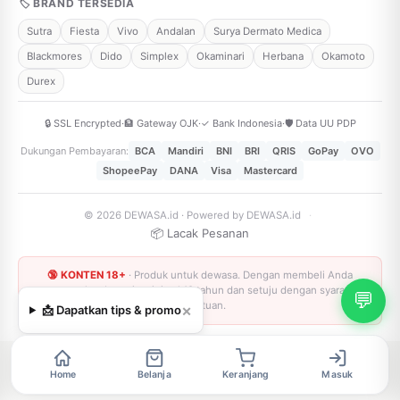
🏷 BRAND TERSEDIA
Sutra
Fiesta
Vivo
Andalan
Surya Dermato Medica
Blackmores
Dido
Simplex
Okaminari
Herbana
Okamoto
Durex
🔒 SSL Encrypted
·
🏦 Gateway OJK
·
✓ Bank Indonesia
·
🛡️ Data UU PDP
Dukungan Pembayaran:
BCA
Mandiri
BNI
BRI
QRIS
GoPay
OVO
ShopeePay
DANA
Visa
Mastercard
© 2026 DEWASA.id · Powered by DEWASA.id
·
📦 Lacak Pesanan
🔞 KONTEN 18+
· Produk untuk dewasa. Dengan membeli Anda
menyatakan berusia minimal 18 tahun dan setuju dengan syarat &
💬
ketentuan.
×
📩 Dapatkan tips & promo
Home
Belanja
Keranjang
Masuk