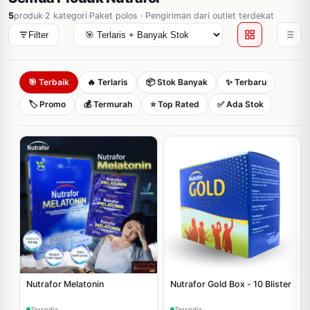
5
produk
·
2 kategori
·
Paket polos · Pengiriman dari outlet terdekat
Filter
🎯 Terbaik
🔥 Terlaris
📦 Stok Banyak
✨ Terbaru
🏷️ Promo
💰 Termurah
⭐ Top Rated
✅ Ada Stok
Nutrafor Melatonin
Nutrafor Gold Box - 10 Blister
Tersedia
Tersedia