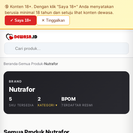
🔞 Konten 18+. Dengan klik "Saya 18+" Anda menyatakan
berusia minimal 18 tahun dan setuju lihat konten dewasa.
✓ Saya 18+
✕ Tinggalkan
Beranda
›
Semua Produk
›
Nutrafor
BRAND
Nutrafor
5
2
BPOM
SKU TERSEDIA
KATEGORI ▾
TERDAFTAR RESMI
Semua Produk Nutrafor