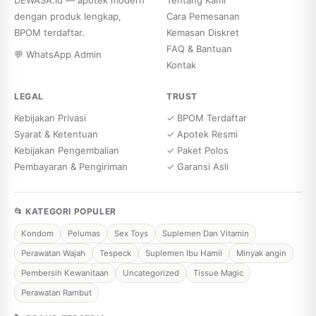
DEWASA.id — apotek modern
Tentang Kami
dengan produk lengkap,
Cara Pemesanan
BPOM terdaftar.
Kemasan Diskret
FAQ & Bantuan
💬 WhatsApp Admin
Kontak
LEGAL
TRUST
Kebijakan Privasi
✓ BPOM Terdaftar
Syarat & Ketentuan
✓ Apotek Resmi
Kebijakan Pengembalian
✓ Paket Polos
Pembayaran & Pengiriman
✓ Garansi Asli
📂 KATEGORI POPULER
Kondom
Pelumas
Sex Toys
Suplemen Dan Vitamin
Perawatan Wajah
Tespeck
Suplemen Ibu Hamil
Minyak angin
Pembersih Kewanitaan
Uncategorized
Tissue Magic
Perawatan Rambut