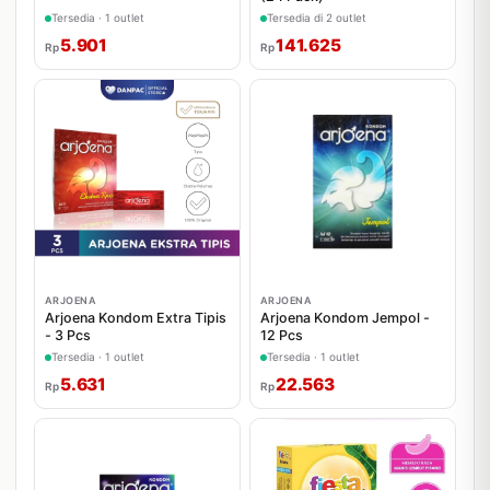
Tersedia · 1 outlet
Tersedia di 2 outlet
5.901
141.625
Rp
Rp
ARJOENA
ARJOENA
Arjoena Kondom Extra Tipis
Arjoena Kondom Jempol -
- 3 Pcs
12 Pcs
Tersedia · 1 outlet
Tersedia · 1 outlet
5.631
22.563
Rp
Rp