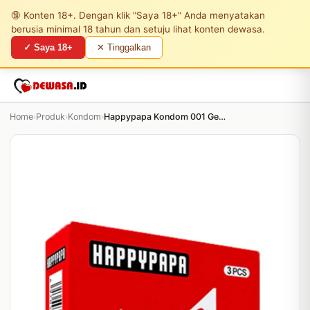
🔞 Konten 18+. Dengan klik "Saya 18+" Anda menyatakan
berusia minimal 18 tahun dan setuju lihat konten dewasa.
✓ Saya 18+
✕ Tinggalkan
Home
›
Produk
›
Kondom
›
Happypapa Kondom 001 Gerigi Merah - 3 Pcs