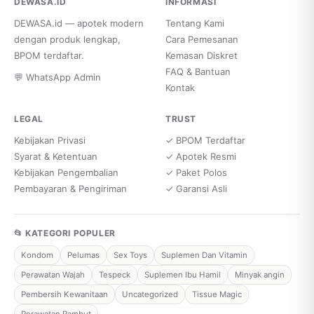
DEWASA.ID
INFORMASI
DEWASA.id — apotek modern
Tentang Kami
dengan produk lengkap,
Cara Pemesanan
BPOM terdaftar.
Kemasan Diskret
FAQ & Bantuan
💬 WhatsApp Admin
Kontak
LEGAL
TRUST
Kebijakan Privasi
✓ BPOM Terdaftar
Syarat & Ketentuan
✓ Apotek Resmi
Kebijakan Pengembalian
✓ Paket Polos
Pembayaran & Pengiriman
✓ Garansi Asli
📂 KATEGORI POPULER
Kondom
Pelumas
Sex Toys
Suplemen Dan Vitamin
Perawatan Wajah
Tespeck
Suplemen Ibu Hamil
Minyak angin
Pembersih Kewanitaan
Uncategorized
Tissue Magic