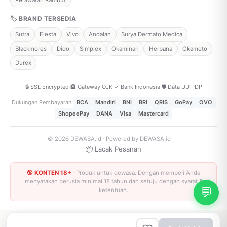
Perawatan Rambut
🏷 BRAND TERSEDIA
Sutra
Fiesta
Vivo
Andalan
Surya Dermato Medica
Blackmores
Dido
Simplex
Okaminari
Herbana
Okamoto
Durex
🔒 SSL Encrypted
·
🏦 Gateway OJK
·
✓ Bank Indonesia
·
🛡️ Data UU PDP
Dukungan Pembayaran:
BCA
Mandiri
BNI
BRI
QRIS
GoPay
OVO
ShopeePay
DANA
Visa
Mastercard
© 2026 DEWASA.id · Powered by DEWASA.id
·
📦 Lacak Pesanan
🔞 KONTEN 18+
· Produk untuk dewasa. Dengan membeli Anda
menyatakan berusia minimal 18 tahun dan setuju dengan syarat &
💬
ketentuan.