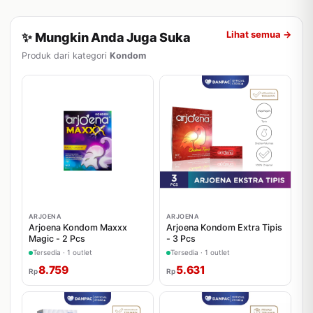
Lihat semua →
✨ Mungkin Anda Juga Suka
Produk dari kategori
Kondom
ARJOENA
ARJOENA
Arjoena Kondom Maxxx
Arjoena Kondom Extra Tipis
Magic - 2 Pcs
- 3 Pcs
Tersedia · 1 outlet
Tersedia · 1 outlet
8.759
5.631
Rp
Rp