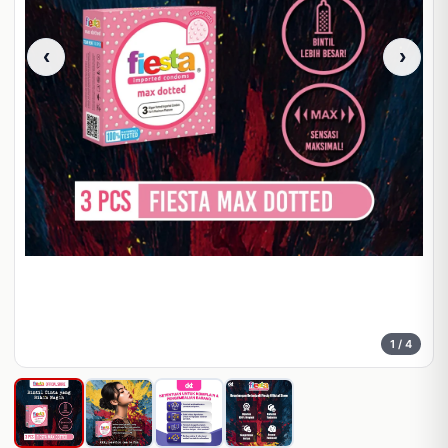
‹
›
1
/ 4