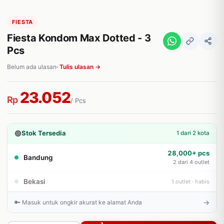
FIESTA
Fiesta Kondom Max Dotted - 3
Pcs
Belum ada ulasan
· Tulis ulasan →
23.052
Rp
/ Pcs
🟢
Stok Tersedia
1 dari 2 kota
28,000+ pcs
Bandung
2 dari 4 outlet
Bekasi
1 outlet · habis
→
🔑 Masuk untuk ongkir akurat ke alamat Anda