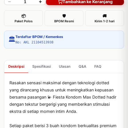
−
+
Tambahkan ke Keranjang
📦
🛡
🚚
Paket Polos
BPOM Resmi
Kirim 1-2 hari
Terdaftar BPOM / Kemenkes
🏛
No: AKL 21104513938
Deskripsi
Spesifikasi
Ulasan
Q&A
FAQ
Rasakan sensasi maksimal dengan teknologi dotted 
yang dirancang khusus untuk meningkatkan kepuasan 
bersama pasangan 💫 Fiesta Kondom Max Dotted hadir 
dengan tekstur bergerigi yang memberikan stimulasi 
ekstra di setiap momen intim Anda.

Setiap paket berisi 3 buah kondom berkualitas premium 