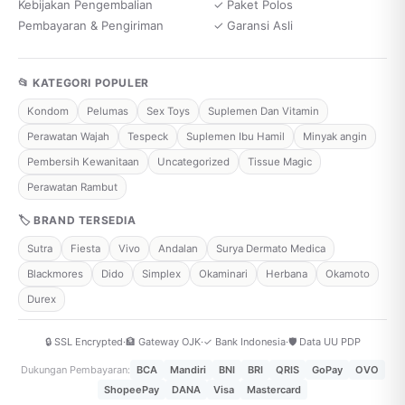
Kebijakan Pengembalian
✓ Paket Polos
Pembayaran & Pengiriman
✓ Garansi Asli
📂 KATEGORI POPULER
Kondom
Pelumas
Sex Toys
Suplemen Dan Vitamin
Perawatan Wajah
Tespeck
Suplemen Ibu Hamil
Minyak angin
Pembersih Kewanitaan
Uncategorized
Tissue Magic
Perawatan Rambut
🏷 BRAND TERSEDIA
Sutra
Fiesta
Vivo
Andalan
Surya Dermato Medica
Blackmores
Dido
Simplex
Okaminari
Herbana
Okamoto
Durex
🔒 SSL Encrypted
·
🏦 Gateway OJK
·
✓ Bank Indonesia
·
🛡️ Data UU PDP
Dukungan Pembayaran:
BCA
Mandiri
BNI
BRI
QRIS
GoPay
OVO
ShopeePay
DANA
Visa
Mastercard