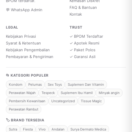
BPOM terdaftar.
Kemasan Diskret
FAQ & Bantuan
💬 WhatsApp Admin
Kontak
LEGAL
TRUST
Kebijakan Privasi
✓ BPOM Terdaftar
Syarat & Ketentuan
✓ Apotek Resmi
Kebijakan Pengembalian
✓ Paket Polos
Pembayaran & Pengiriman
✓ Garansi Asli
📂 KATEGORI POPULER
Kondom
Pelumas
Sex Toys
Suplemen Dan Vitamin
Perawatan Wajah
Tespeck
Suplemen Ibu Hamil
Minyak angin
Pembersih Kewanitaan
Uncategorized
Tissue Magic
Perawatan Rambut
🏷 BRAND TERSEDIA
Sutra
Fiesta
Vivo
Andalan
Surya Dermato Medica