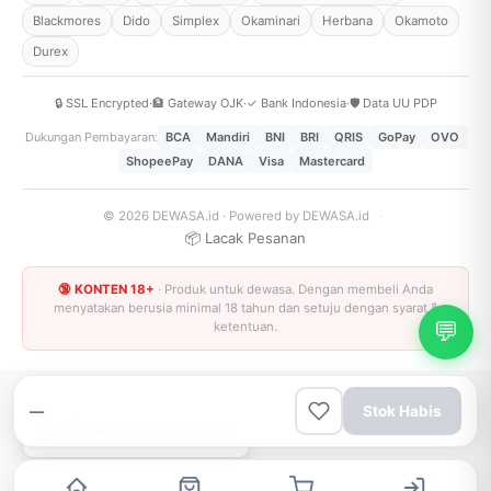
Blackmores
Dido
Simplex
Okaminari
Herbana
Okamoto
Durex
🔒 SSL Encrypted
·
🏦 Gateway OJK
·
✓ Bank Indonesia
·
🛡️ Data UU PDP
Dukungan Pembayaran:
BCA
Mandiri
BNI
BRI
QRIS
GoPay
OVO
ShopeePay
DANA
Visa
Mastercard
© 2026 DEWASA.id · Powered by DEWASA.id
·
📦 Lacak Pesanan
🔞 KONTEN 18+
· Produk untuk dewasa. Dengan membeli Anda
menyatakan berusia minimal 18 tahun dan setuju dengan syarat &
💬
ketentuan.
—
Stok Habis
×
📩 Dapatkan tips & promo