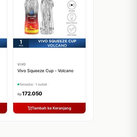
VIVO
Vivo Squeeze Cup - Volcano
Tersedia · 1 outlet
172.050
Rp
Tambah ke Keranjang