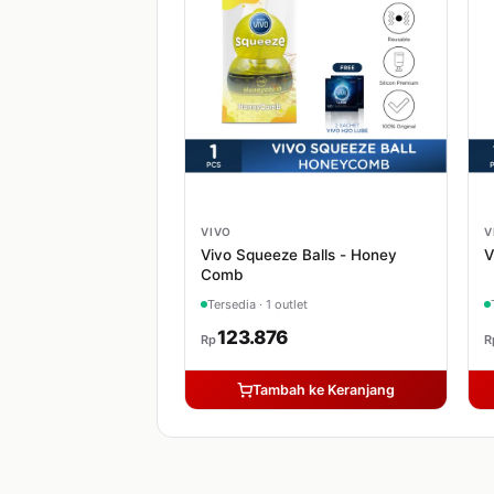
VIVO
V
Vivo Squeeze Balls - Honey
V
Comb
Tersedia · 1 outlet
123.876
Rp
R
Tambah ke Keranjang