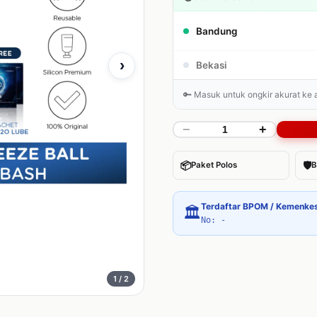
Bandung
›
Bekasi
🔑 Masuk untuk ongkir akurat ke
−
+
📦
🛡
Paket Polos
B
Terdaftar BPOM / Kemenke
🏛
No: -
1
/ 2