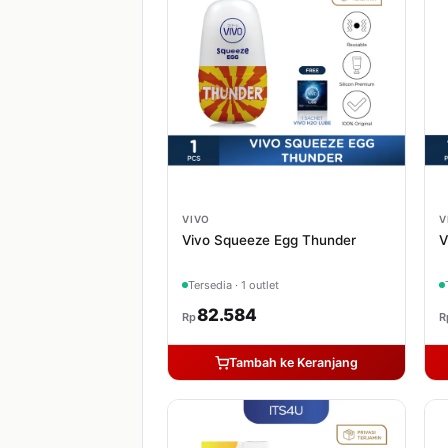
VIVO
V
Vivo Squeeze Egg Thunder
V
Tersedia · 1 outlet
82.584
Rp
R
Tambah ke Keranjang