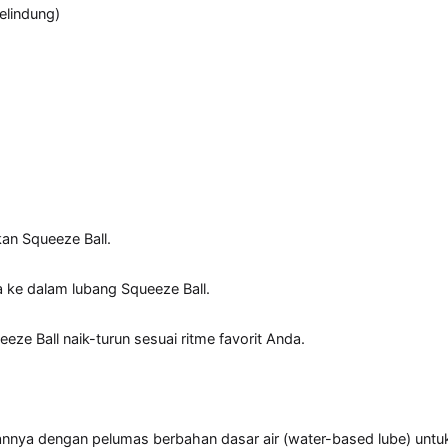
lindung)

an Squeeze Ball.

 ke dalam lubang Squeeze Ball.

ze Ball naik-turun sesuai ritme favorit Anda.

nya dengan pelumas berbahan dasar air (water-based lube) untuk s