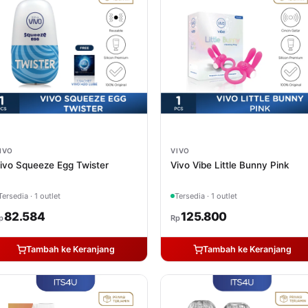
IVO
VIVO
ivo Squeeze Egg Twister
Vivo Vibe Little Bunny Pink
Tersedia · 1 outlet
Tersedia · 1 outlet
82.584
125.800
p
Rp
Tambah ke Keranjang
Tambah ke Keranjang