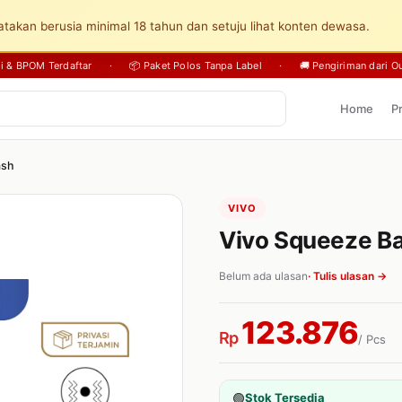
takan berusia minimal 18 tahun dan setuju lihat konten dewasa.
sli & BPOM Terdaftar
·
📦 Paket Polos Tanpa Label
·
🚚 Pengiriman dari Ou
Home
P
ash
VIVO
Vivo Squeeze Ba
Belum ada ulasan
· Tulis ulasan →
123.876
Rp
/ Pcs
🟢
Stok Tersedia