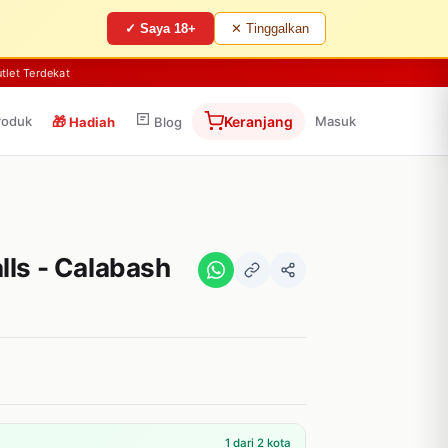
✓ Saya 18+
✕ Tinggalkan
tlet Terdekat
roduk
🎁
Keranjang
Masuk
Hadiah
Blog
lls - Calabash
1 dari 2 kota