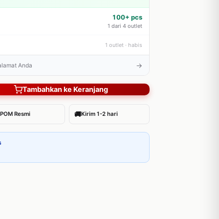
100+ pcs
1 dari 4 outlet
1 outlet · habis
→
 alamat Anda
Tambahkan ke Keranjang
🚚
POM Resmi
Kirim 1-2 hari
s