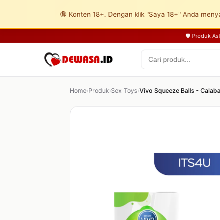
🔞 Konten 18+. Dengan klik "Saya 18+" Anda menya
🛡️ Produk A
Home
›
Produk
›
Sex Toys
›
Vivo Squeeze Balls - Calab