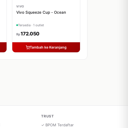
VIVO
Vivo Squeeze Cup - Ocean
Tersedia · 1 outlet
172.050
Rp
Tambah ke Keranjang
TRUST
i
✓ BPOM Terdaftar