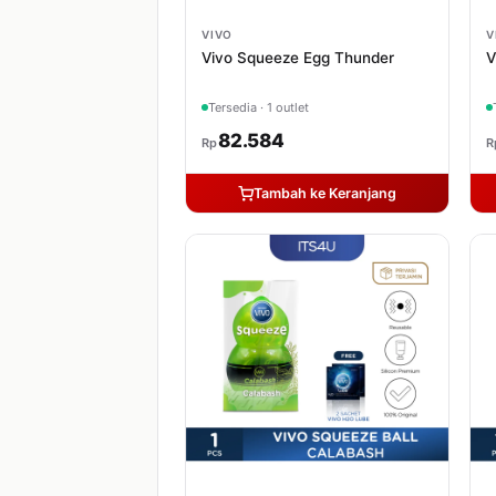
VIVO
V
Vivo Squeeze Egg Thunder
V
Tersedia · 1 outlet
82.584
Rp
R
Tambah ke Keranjang