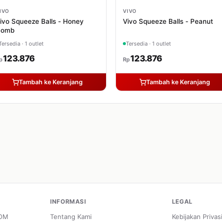
IVO
VIVO
ivo Squeeze Balls - Honey
Vivo Squeeze Balls - Peanut
Comb
Tersedia · 1 outlet
Tersedia · 1 outlet
123.876
123.876
p
Rp
Tambah ke Keranjang
Tambah ke Keranjang
INFORMASI
LEGAL
POM
Tentang Kami
Kebijakan Privas