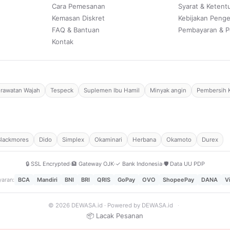
Cara Pemesanan
Syarat & Ketent
Kemasan Diskret
Kebijakan Peng
FAQ & Bantuan
Pembayaran & P
Kontak
rawatan Wajah
Tespeck
Suplemen Ibu Hamil
Minyak angin
Pembersih 
Blackmores
Dido
Simplex
Okaminari
Herbana
Okamoto
Durex
🔒 SSL Encrypted
·
🏦 Gateway OJK
·
✓ Bank Indonesia
·
🛡️ Data UU PDP
aran:
BCA
Mandiri
BNI
BRI
QRIS
GoPay
OVO
ShopeePay
DANA
V
© 2026 DEWASA.id · Powered by DEWASA.id
·
📦 Lacak Pesanan