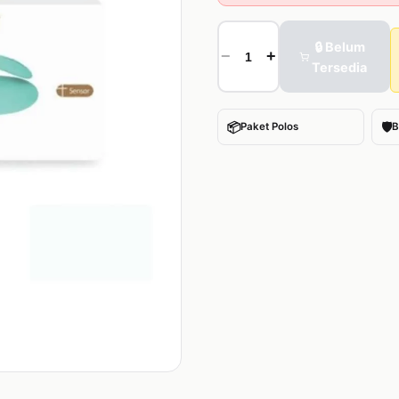
🔒 Belum
−
+
Tersedia
📦
🛡
Paket Polos
B