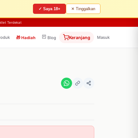
✓ Saya 18+
✕ Tinggalkan
tlet Terdekat
roduk
🎁
Keranjang
Masuk
Hadiah
Blog