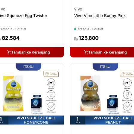
IVO
VIVO
ivo Squeeze Egg Twister
Vivo Vibe Little Bunny Pink
Tersedia · 1 outlet
Tersedia · 1 outlet
82.584
125.800
p
Rp
Tambah ke Keranjang
Tambah ke Keranjang