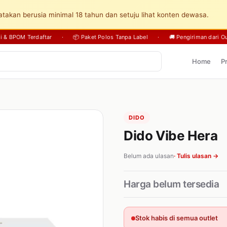
takan berusia minimal 18 tahun dan setuju lihat konten dewasa.
sli & BPOM Terdaftar
·
📦 Paket Polos Tanpa Label
·
🚚 Pengiriman dari Ou
Home
P
DIDO
Dido Vibe Hera
Belum ada ulasan
· Tulis ulasan →
Harga belum tersedia
Stok habis di semua outlet