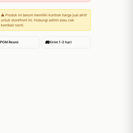
⚠️ Produk ini belum memiliki kontrak harga jual aktif
untuk storefront ini. Hubungi admin atau cek
kembali nanti.
🚚
POM Resmi
Kirim 1-2 hari