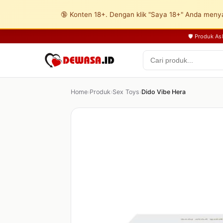
🔞 Konten 18+. Dengan klik "Saya 18+" Anda menya
🛡️ Produk A
Home
›
Produk
›
Sex Toys
›
Dido Vibe Hera