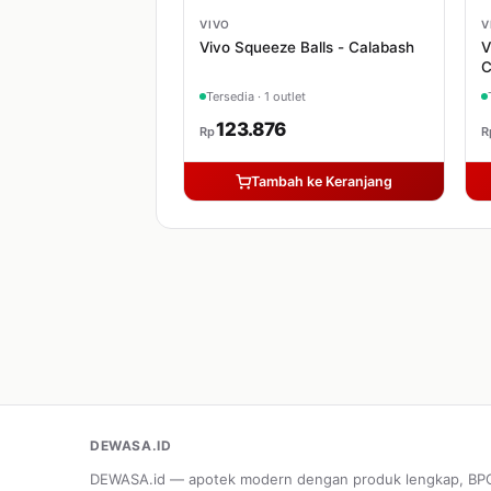
VIVO
V
Vivo Squeeze Balls - Calabash
V
Tersedia · 1 outlet
123.876
Rp
R
Tambah ke Keranjang
DEWASA.ID
DEWASA.id — apotek modern dengan produk lengkap, B