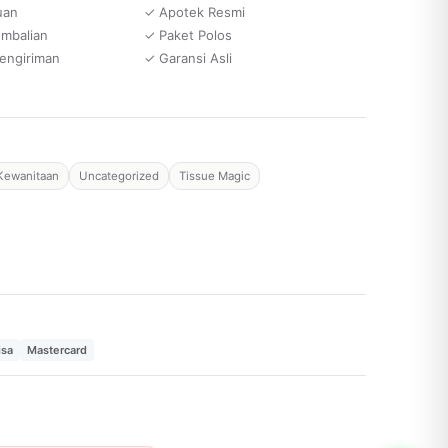
uan
✓ Apotek Resmi
embalian
✓ Paket Polos
engiriman
✓ Garansi Asli
Kewanitaan
Uncategorized
Tissue Magic
isa
Mastercard