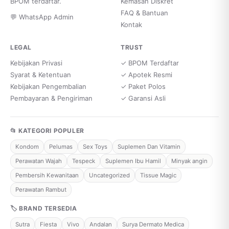
BPOM terdaftar.
Kemasan Diskret
FAQ & Bantuan
💬 WhatsApp Admin
Kontak
LEGAL
TRUST
Kebijakan Privasi
✓ BPOM Terdaftar
Syarat & Ketentuan
✓ Apotek Resmi
Kebijakan Pengembalian
✓ Paket Polos
Pembayaran & Pengiriman
✓ Garansi Asli
📂 KATEGORI POPULER
Kondom
Pelumas
Sex Toys
Suplemen Dan Vitamin
Perawatan Wajah
Tespeck
Suplemen Ibu Hamil
Minyak angin
Pembersih Kewanitaan
Uncategorized
Tissue Magic
Perawatan Rambut
🏷 BRAND TERSEDIA
Sutra
Fiesta
Vivo
Andalan
Surya Dermato Medica