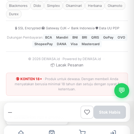
Blackmores
Dido
Simplex
Okaminari
Herbana
Okamoto
Durex
🔒 SSL Encrypted
·
🏦 Gateway OJK
·
✓ Bank Indonesia
·
🛡️ Data UU PDP
Dukungan Pembayaran:
BCA
Mandiri
BNI
BRI
QRIS
GoPay
OVO
ShopeePay
DANA
Visa
Mastercard
© 2026 DEWASA.id · Powered by DEWASA.id
·
📦 Lacak Pesanan
🔞 KONTEN 18+
· Produk untuk dewasa. Dengan membeli Anda
menyatakan berusia minimal 18 tahun dan setuju dengan syarat &
💬
ketentuan.
—
Stok Habis
×
📩 Dapatkan tips & promo