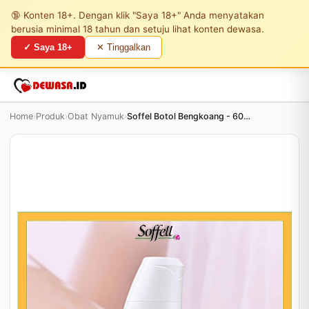
🔞 Konten 18+. Dengan klik "Saya 18+" Anda menyatakan
berusia minimal 18 tahun dan setuju lihat konten dewasa.
✓ Saya 18+
✕ Tinggalkan
Home
›
Produk
›
Obat Nyamuk
›
Soffel Botol Bengkoang - 60 gr