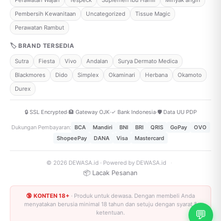
Perawatan Wajah
Tespeck
Suplemen Ibu Hamil
Minyak angin
Pembersih Kewanitaan
Uncategorized
Tissue Magic
Perawatan Rambut
🏷 BRAND TERSEDIA
Sutra
Fiesta
Vivo
Andalan
Surya Dermato Medica
Blackmores
Dido
Simplex
Okaminari
Herbana
Okamoto
Durex
🔒 SSL Encrypted
·
🏦 Gateway OJK
·
✓ Bank Indonesia
·
🛡️ Data UU PDP
Dukungan Pembayaran:
BCA
Mandiri
BNI
BRI
QRIS
GoPay
OVO
ShopeePay
DANA
Visa
Mastercard
© 2026 DEWASA.id · Powered by DEWASA.id
·
📦 Lacak Pesanan
🔞 KONTEN 18+
· Produk untuk dewasa. Dengan membeli Anda
menyatakan berusia minimal 18 tahun dan setuju dengan syarat &
💬
ketentuan.