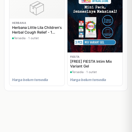
📦
HERBANA
Herbana Little Lila Children's
Herbal Cough Relief - 1
Sachet
Tersedia · 1 outlet
FIESTA
[FREE] FIESTA Intim Mix
Variant Gel
Tersedia · 1 outlet
Harga belum tersedia
Harga belum tersedia