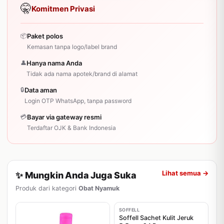
🤫
Komitmen Privasi
📦
Paket polos
Kemasan tanpa logo/label brand
👤
Hanya nama Anda
Tidak ada nama apotek/brand di alamat
🔒
Data aman
Login OTP WhatsApp, tanpa password
💳
Bayar via gateway resmi
Terdaftar OJK & Bank Indonesia
Lihat semua →
✨ Mungkin Anda Juga Suka
Produk dari kategori
Obat Nyamuk
SOFFELL
Soffell Sachet Kulit Jeruk