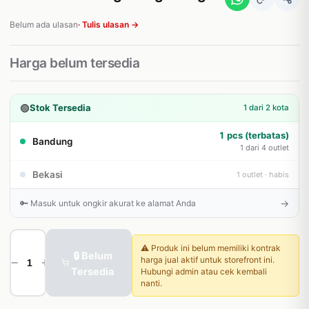
Belum ada ulasan
· Tulis ulasan →
Harga belum tersedia
🟢
Stok Tersedia
1 dari 2 kota
1 pcs (terbatas)
Bandung
1 dari 4 outlet
Bekasi
1 outlet · habis
→
🔑 Masuk untuk ongkir akurat ke alamat Anda
⚠️ Produk ini belum memiliki kontrak
🔒 Belum
harga jual aktif untuk storefront ini.
−
+
Tersedia
Hubungi admin atau cek kembali
nanti.