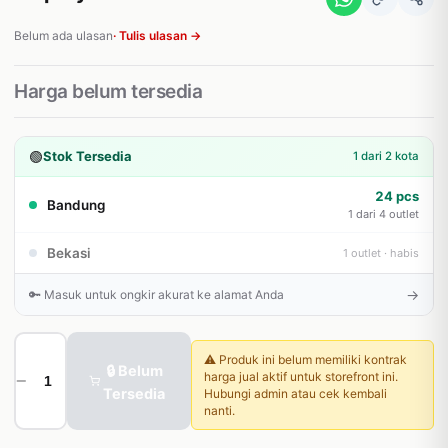
Belum ada ulasan
· Tulis ulasan →
Harga belum tersedia
🟢
Stok Tersedia
1 dari 2 kota
24 pcs
Bandung
1 dari 4 outlet
Bekasi
1 outlet · habis
→
🔑 Masuk untuk ongkir akurat ke alamat Anda
⚠️ Produk ini belum memiliki kontrak
🔒 Belum
harga jual aktif untuk storefront ini.
−
+
Tersedia
Hubungi admin atau cek kembali
nanti.