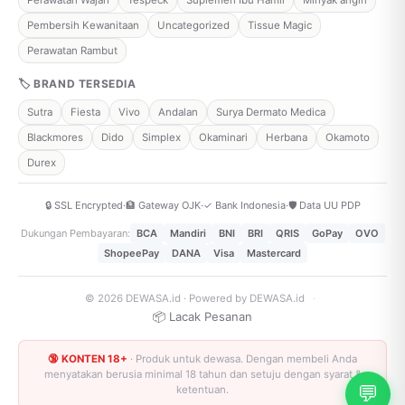
Perawatan Wajah
Tespeck
Suplemen Ibu Hamil
Minyak angin
Pembersih Kewanitaan
Uncategorized
Tissue Magic
Perawatan Rambut
🏷 BRAND TERSEDIA
Sutra
Fiesta
Vivo
Andalan
Surya Dermato Medica
Blackmores
Dido
Simplex
Okaminari
Herbana
Okamoto
Durex
🔒 SSL Encrypted
·
🏦 Gateway OJK
·
✓ Bank Indonesia
·
🛡️ Data UU PDP
Dukungan Pembayaran:
BCA
Mandiri
BNI
BRI
QRIS
GoPay
OVO
ShopeePay
DANA
Visa
Mastercard
© 2026 DEWASA.id · Powered by DEWASA.id
·
📦 Lacak Pesanan
🔞 KONTEN 18+
· Produk untuk dewasa. Dengan membeli Anda
menyatakan berusia minimal 18 tahun dan setuju dengan syarat &
💬
ketentuan.