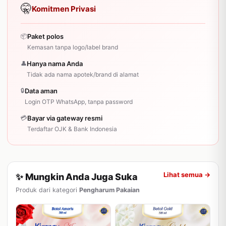
🤫
Komitmen Privasi
📦
Paket polos
Kemasan tanpa logo/label brand
👤
Hanya nama Anda
Tidak ada nama apotek/brand di alamat
🔒
Data aman
Login OTP WhatsApp, tanpa password
💳
Bayar via gateway resmi
Terdaftar OJK & Bank Indonesia
Lihat semua →
✨ Mungkin Anda Juga Suka
Produk dari kategori
Pengharum Pakaian