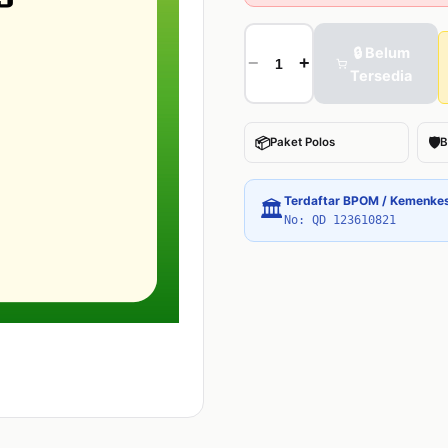
🔒 Belum
−
+
Tersedia
📦
🛡
Paket Polos
B
Terdaftar BPOM / Kemenke
🏛
No: QD 123610821