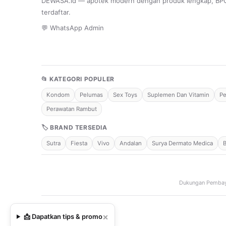
DEWASA.id — apotek modern dengan produk lengkap, B
terdaftar.
💬 WhatsApp Admin
📂 KATEGORI POPULER
Kondom
Pelumas
Sex Toys
Suplemen Dan Vitamin
Pe
Perawatan Rambut
🏷 BRAND TERSEDIA
Sutra
Fiesta
Vivo
Andalan
Surya Dermato Medica
Dukungan Pembay
×
📩 Dapatkan tips & promo