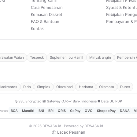
POM
Tentang Kami
Kebijakan Privas
Cara Pemesanan
Syarat & Ketent
Kemasan Diskret
Kebijakan Peng
FAQ & Bantuan
Pembayaran & P
Kontak
rawatan Wajah
Tespeck
Suplemen Ibu Hamil
Minyak angin
Pembersih 
Blackmores
Dido
Simplex
Okaminari
Herbana
Okamoto
Durex
🔒 SSL Encrypted
·
🏦 Gateway OJK
·
✓ Bank Indonesia
·
🛡️ Data UU PDP
aran:
BCA
Mandiri
BNI
BRI
QRIS
GoPay
OVO
ShopeePay
DANA
V
© 2026 DEWASA.id · Powered by DEWASA.id
·
📦 Lacak Pesanan