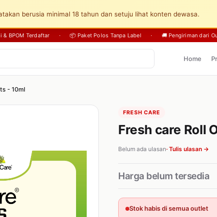
takan berusia minimal 18 tahun dan setuju lihat konten dewasa.
sli & BPOM Terdaftar
·
📦 Paket Polos Tanpa Label
·
🚚 Pengiriman dari Ou
Home
P
ts - 10ml
FRESH CARE
Fresh care Roll 
Belum ada ulasan
· Tulis ulasan →
Harga belum tersedia
Stok habis di semua outlet