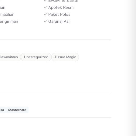
i
✓ BPOM Terdaftar
uan
✓ Apotek Resmi
embalian
✓ Paket Polos
engiriman
✓ Garansi Asli
Kewanitaan
Uncategorized
Tissue Magic
isa
Mastercard