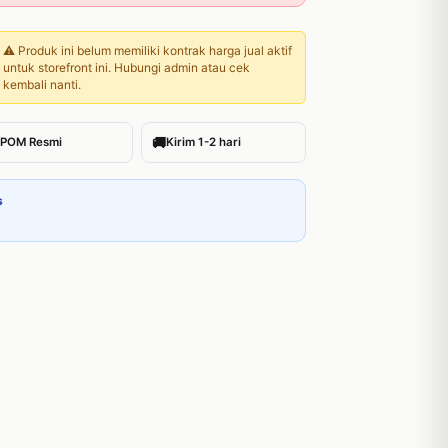
⚠️ Produk ini belum memiliki kontrak harga jual aktif
untuk storefront ini. Hubungi admin atau cek
kembali nanti.
🚚
POM Resmi
Kirim 1-2 hari
s