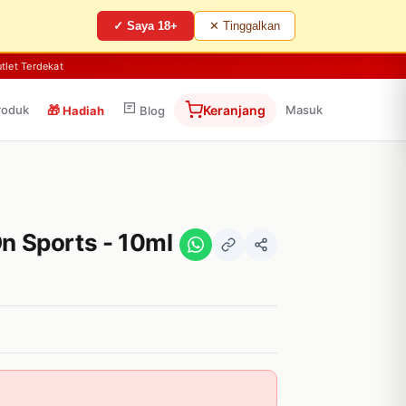
✓ Saya 18+
✕ Tinggalkan
tlet Terdekat
roduk
🎁
Keranjang
Masuk
Hadiah
Blog
On Sports - 10ml