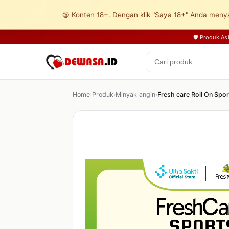
🔞 Konten 18+. Dengan klik "Saya 18+" Anda menya
🛡️ Produk A
Home
›
Produk
›
Minyak angin
›
Fresh care Roll On Spor