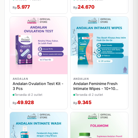
5.977
24.670
Rp
Rp
ANDALAN
ANDALAN
Andalan Ovulation Test Kit -
Andalan Feminime Fresh
3 Pcs
Intimate Wipes - 10+10
Sheets
Tersedia di 2 outlet
Tersedia di 2 outlet
49.928
9.345
Rp
Rp