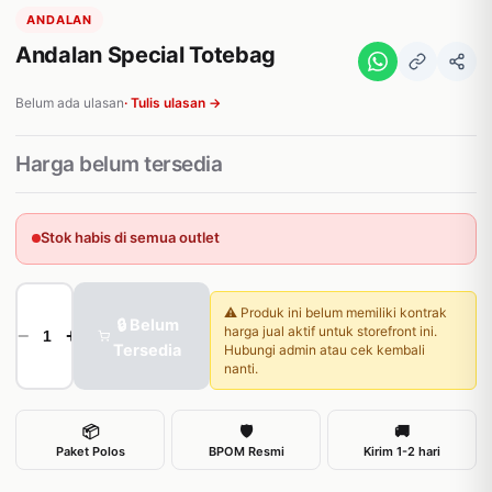
ANDALAN
Andalan Special Totebag
Belum ada ulasan
· Tulis ulasan →
Harga belum tersedia
Stok habis di semua outlet
⚠️ Produk ini belum memiliki kontrak
🔒 Belum
harga jual aktif untuk storefront ini.
−
+
Tersedia
Hubungi admin atau cek kembali
nanti.
📦
🛡
🚚
Paket Polos
BPOM Resmi
Kirim 1-2 hari