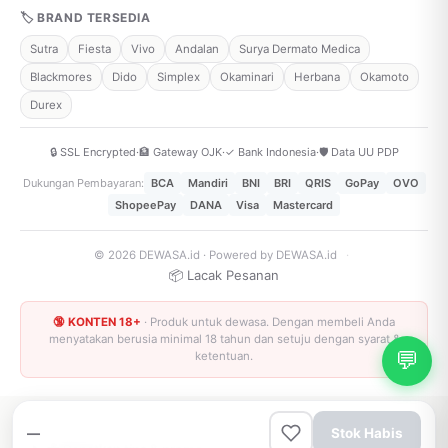
🏷 BRAND TERSEDIA
Sutra
Fiesta
Vivo
Andalan
Surya Dermato Medica
Blackmores
Dido
Simplex
Okaminari
Herbana
Okamoto
Durex
🔒 SSL Encrypted
·
🏦 Gateway OJK
·
✓ Bank Indonesia
·
🛡️ Data UU PDP
Dukungan Pembayaran:
BCA
Mandiri
BNI
BRI
QRIS
GoPay
OVO
ShopeePay
DANA
Visa
Mastercard
© 2026 DEWASA.id · Powered by DEWASA.id
·
📦 Lacak Pesanan
🔞 KONTEN 18+
· Produk untuk dewasa. Dengan membeli Anda
menyatakan berusia minimal 18 tahun dan setuju dengan syarat &
💬
ketentuan.
—
Stok Habis