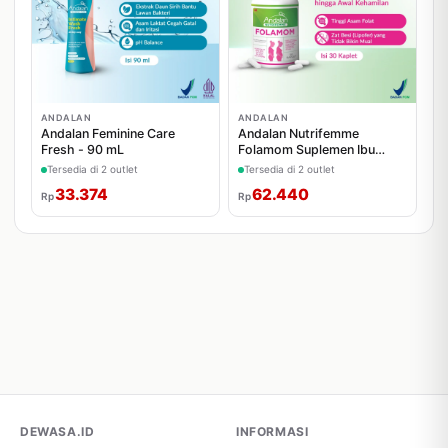
ANDALAN
ANDALAN
Andalan Feminine Care
Andalan Nutrifemme
Fresh - 90 mL
Folamom Suplemen Ibu
Hamil - 30 Kapsul
Tersedia di 2 outlet
Tersedia di 2 outlet
33.374
62.440
Rp
Rp
DEWASA.ID
INFORMASI