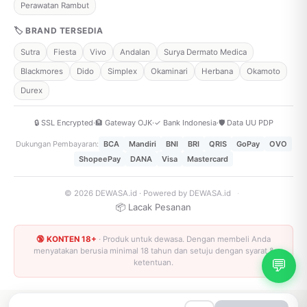
Perawatan Rambut
🏷 BRAND TERSEDIA
Sutra
Fiesta
Vivo
Andalan
Surya Dermato Medica
Blackmores
Dido
Simplex
Okaminari
Herbana
Okamoto
Durex
🔒 SSL Encrypted
·
🏦 Gateway OJK
·
✓ Bank Indonesia
·
🛡️ Data UU PDP
Dukungan Pembayaran:
BCA
Mandiri
BNI
BRI
QRIS
GoPay
OVO
ShopeePay
DANA
Visa
Mastercard
© 2026 DEWASA.id · Powered by DEWASA.id
·
📦 Lacak Pesanan
🔞 KONTEN 18+
· Produk untuk dewasa. Dengan membeli Anda
menyatakan berusia minimal 18 tahun dan setuju dengan syarat &
💬
ketentuan.