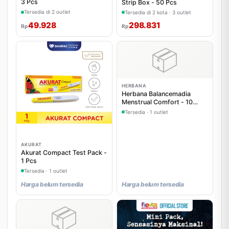
3 Pcs
Strip Box - 50 Pcs
Tersedia di 2 outlet
Tersedia di 2 kota · 3 outlet
49.928
298.831
Rp
Rp
📦
HERBANA
Herbana Balancemadia
Menstrual Comfort - 10
Tablet
Tersedia · 1 outlet
AKURAT
Akurat Compact Test Pack -
1 Pcs
Tersedia · 1 outlet
Harga belum tersedia
Harga belum tersedia
📦