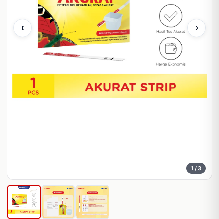
‹
›
1
/ 3