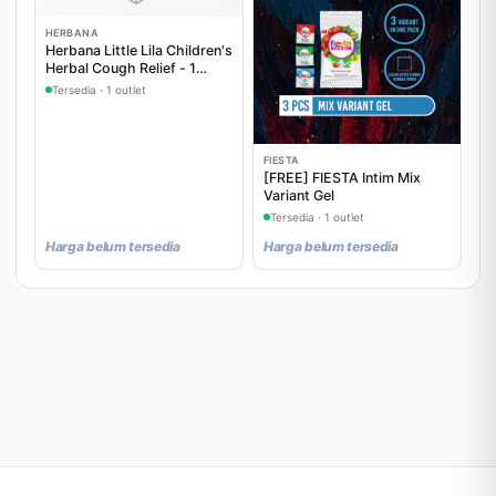
HERBANA
Herbana Little Lila Children's
Herbal Cough Relief - 1
Sachet
Tersedia · 1 outlet
FIESTA
[FREE] FIESTA Intim Mix
Variant Gel
Tersedia · 1 outlet
Harga belum tersedia
Harga belum tersedia