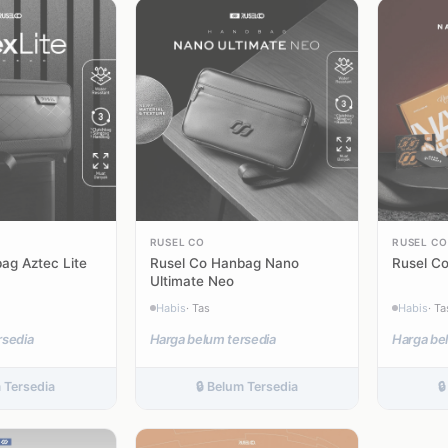
RUSEL CO
RUSEL CO
ag Aztec Lite
Rusel Co Hanbag Nano
Rusel Co
Ultimate Neo
Habis
· Tas
Habis
· Ta
rsedia
Harga belum tersedia
Harga be
m Tersedia
🔒 Belum Tersedia
