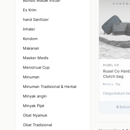
Bumbu Masak Instan
Es Krim
hand Sanitizer
Inhaler
Kondom
Makanan
Masker Medis
RUSEL CO
Menstrual Cup
Rusel Co Han
Clutch bag
Minuman
Habis
· Tas
Minuman Tradisional & Herbal
Harga belum te
Minyak angin
Minyak Pijat
🔒 Belu
Obat Nyamuk
Obat Tradisional