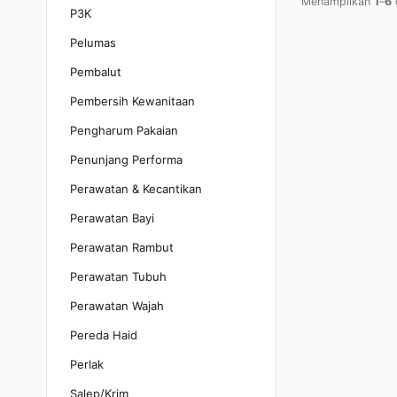
Menampilkan
1
–
6
P3K
Pelumas
Pembalut
Pembersih Kewanitaan
Pengharum Pakaian
Penunjang Performa
Perawatan & Kecantikan
Perawatan Bayi
Perawatan Rambut
Perawatan Tubuh
Perawatan Wajah
Pereda Haid
Perlak
Salep/Krim