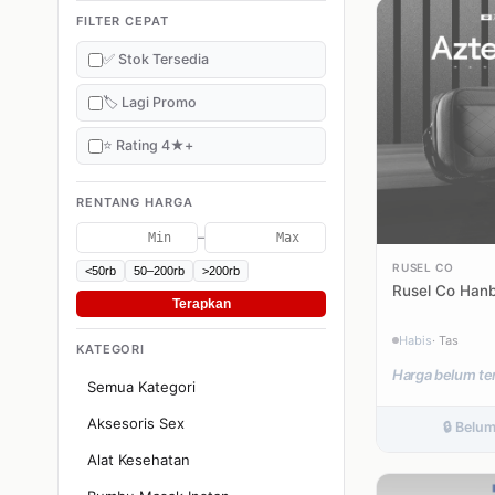
FILTER CEPAT
✅ Stok Tersedia
🏷️ Lagi Promo
⭐ Rating 4★+
RENTANG HARGA
–
RUSEL CO
<50rb
50–200rb
>200rb
Rusel Co Hanb
Terapkan
Habis
· Tas
KATEGORI
Harga belum te
Semua Kategori
Aksesoris Sex
🔒 Belu
Alat Kesehatan