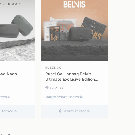
RUSEL CO
bag Noah
Rusel Co Hanbag Belvis
Ultimate Exclusive Edition
Water
Habis
· Tas
rsedia
Harga belum tersedia
m Tersedia
🔒 Belum Tersedia