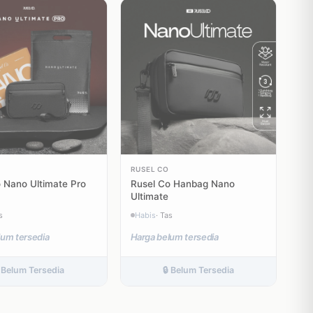
RUSEL CO
 Nano Ultimate Pro
Rusel Co Hanbag Nano
Ultimate
s
Habis
· Tas
lum tersedia
Harga belum tersedia
 Belum Tersedia
🔒 Belum Tersedia