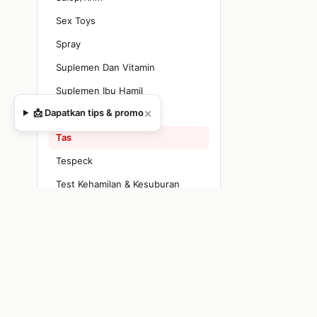
Sex Toys
Spray
Suplemen Dan Vitamin
Suplemen Ibu Hamil
×
📩 Dapatkan tips & promo
Susu Bubuk
Tas
Tespeck
Test Kehamilan & Kesuburan
Tissue Magic
Uncategorized
BRAND
▾
Semua Brand
Adem Sari