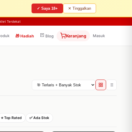
✓ Saya 18+
✕ Tinggalkan
tlet Terdekat
roduk
🎁
Keranjang
Masuk
Hadiah
Blog
⭐ Top Rated
✅ Ada Stok