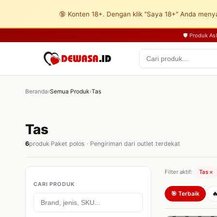
🔞 Konten 18+. Dengan klik "Saya 18+" Anda menya
🛡️ Produk A
Beranda
›
Semua Produk
›
Tas
Tas
6
produk
·
Paket polos · Pengiriman dari outlet terdekat
Filter aktif:
Tas
×
CARI PRODUK
🎯 Terbaik
