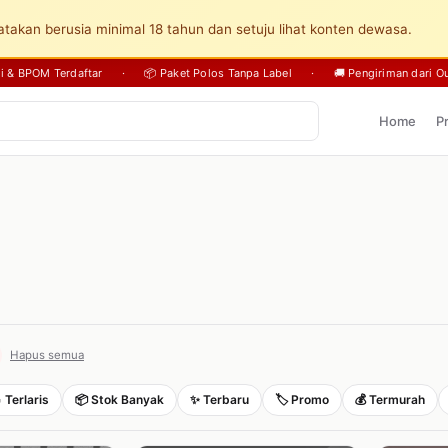
takan berusia minimal 18 tahun dan setuju lihat konten dewasa.
sli & BPOM Terdaftar
·
📦 Paket Polos Tanpa Label
·
🚚 Pengiriman dari Ou
Home
P
Hapus semua
 Terlaris
📦 Stok Banyak
✨ Terbaru
🏷️ Promo
💰 Termurah