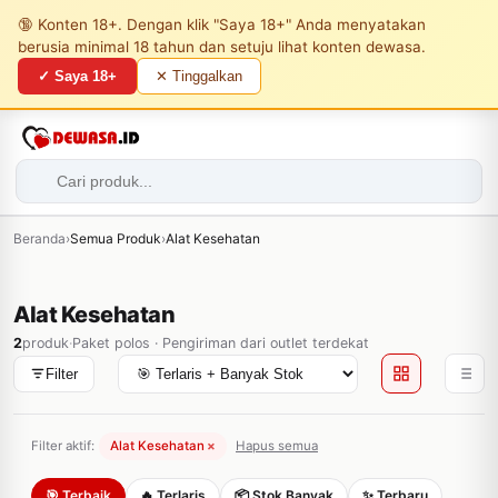
🔞 Konten 18+. Dengan klik "Saya 18+" Anda menyatakan
berusia minimal 18 tahun dan setuju lihat konten dewasa.
✓ Saya 18+
✕ Tinggalkan
Beranda
›
Semua Produk
›
Alat Kesehatan
Alat Kesehatan
2
produk
·
Paket polos · Pengiriman dari outlet terdekat
Filter
Filter aktif:
Alat Kesehatan
×
Hapus semua
🎯 Terbaik
🔥 Terlaris
📦 Stok Banyak
✨ Terbaru