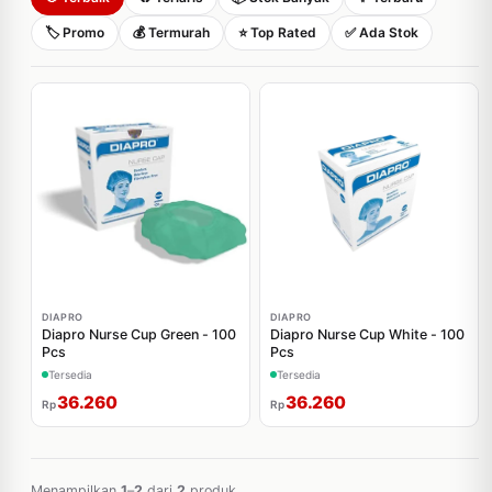
🏷️ Promo
💰 Termurah
⭐ Top Rated
✅ Ada Stok
DIAPRO
DIAPRO
Diapro Nurse Cup Green - 100
Diapro Nurse Cup White - 100
Pcs
Pcs
Tersedia
Tersedia
36.260
36.260
Rp
Rp
Menampilkan
1
–
2
dari
2
produk