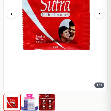
‹
›
1
/ 3