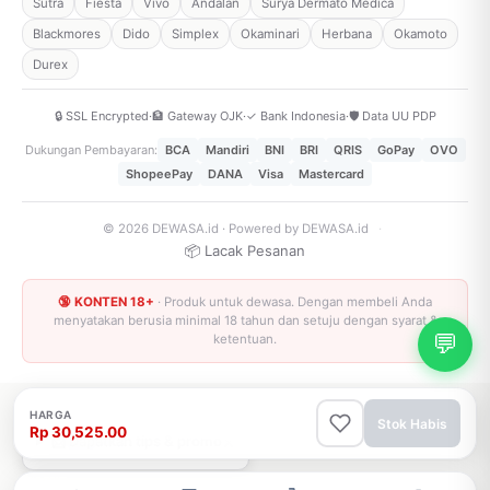
Sutra
Fiesta
Vivo
Andalan
Surya Dermato Medica
Blackmores
Dido
Simplex
Okaminari
Herbana
Okamoto
Durex
🔒 SSL Encrypted
·
🏦 Gateway OJK
·
✓ Bank Indonesia
·
🛡️ Data UU PDP
Dukungan Pembayaran:
BCA
Mandiri
BNI
BRI
QRIS
GoPay
OVO
ShopeePay
DANA
Visa
Mastercard
© 2026 DEWASA.id · Powered by DEWASA.id
·
📦 Lacak Pesanan
🔞 KONTEN 18+
· Produk untuk dewasa. Dengan membeli Anda
menyatakan berusia minimal 18 tahun dan setuju dengan syarat &
💬
ketentuan.
HARGA
Stok Habis
Rp 30,525.00
×
📩 Dapatkan tips & promo