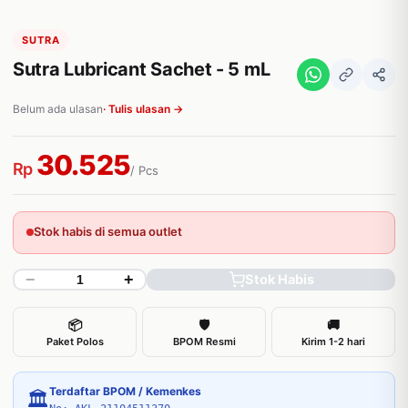
SUTRA
Sutra Lubricant Sachet - 5 mL
Belum ada ulasan
· Tulis ulasan →
30.525
Rp
/ Pcs
Stok habis di semua outlet
−
+
Stok Habis
📦
🛡
🚚
Paket Polos
BPOM Resmi
Kirim 1-2 hari
Terdaftar BPOM / Kemenkes
🏛