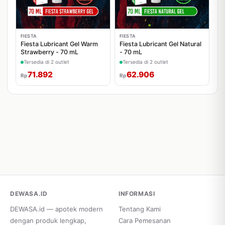
FIESTA
FIESTA
Fiesta Lubricant Gel Warm
Fiesta Lubricant Gel Natural
Strawberry - 70 mL
- 70 mL
Tersedia di 2 outlet
Tersedia di 2 outlet
71.892
62.906
Rp
Rp
DEWASA.ID
INFORMASI
DEWASA.id — apotek modern
Tentang Kami
dengan produk lengkap,
Cara Pemesanan