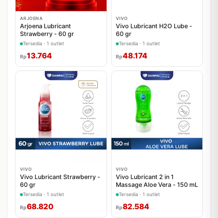
ARJOENA
VIVO
Arjoena Lubricant
Vivo Lubricant H2O Lube -
Strawberry - 60 gr
60 gr
Tersedia · 1 outlet
Tersedia · 1 outlet
13.764
48.174
Rp
Rp
VIVO
VIVO
Vivo Lubricant Strawberry -
Vivo Lubricant 2 in 1
60 gr
Massage Aloe Vera - 150 mL
Tersedia · 1 outlet
Tersedia · 1 outlet
68.820
82.584
Rp
Rp