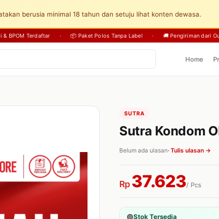
takan berusia minimal 18 tahun dan setuju lihat konten dewasa.
sli & BPOM Terdaftar
·
📦 Paket Polos Tanpa Label
·
🚚 Pengiriman dari Ou
Home
P
SUTRA
Sutra Kondom Ok
Belum ada ulasan
· Tulis ulasan →
37.623
Rp
/ Pcs
🟢
Stok Tersedia