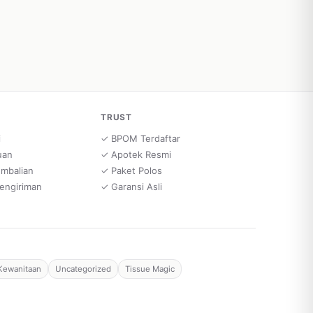
TRUST
i
✓ BPOM Terdaftar
uan
✓ Apotek Resmi
embalian
✓ Paket Polos
engiriman
✓ Garansi Asli
Kewanitaan
Uncategorized
Tissue Magic