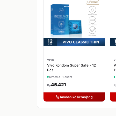
VIVO
V
Vivo Kondom Super Safe - 12
V
Pcs
1
Tersedia · 1 outlet
45.421
Rp
R
Tambah ke Keranjang