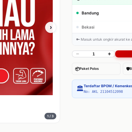
Bandung
›
Bekasi
🔑 Masuk untuk ongkir akurat ke
−
+
📦
🛡
Paket Polos
B
Terdaftar BPOM / Kemenke
🏛
No: AKL 21104512098
1
/ 3