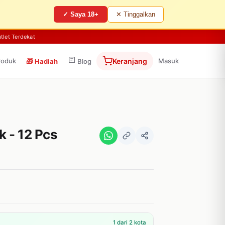
✓ Saya 18+
✕ Tinggalkan
tlet Terdekat
roduk
🎁
Keranjang
Masuk
Hadiah
Blog
 - 12 Pcs
1 dari 2 kota