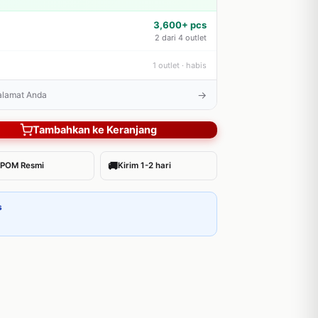
3,600+ pcs
2 dari 4 outlet
1 outlet · habis
→
 alamat Anda
Tambahkan ke Keranjang
🚚
POM Resmi
Kirim 1-2 hari
s