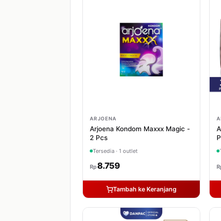
ARJOENA
A
Arjoena Kondom Maxxx Magic -
A
2 Pcs
P
Tersedia · 1 outlet
8.759
Rp
R
Tambah ke Keranjang