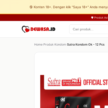
🔞 Konten 18+. Dengan klik "Saya 18+" Anda menya
🛡️ Produk A
Home
›
Produk
›
Kondom
›
Sutra Kondom Ok - 12 Pcs