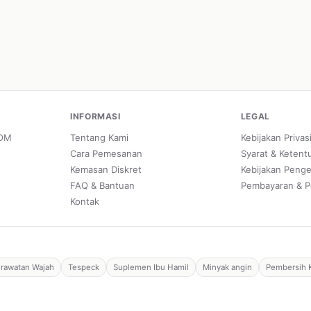
INFORMASI
LEGAL
POM
Tentang Kami
Kebijakan Privas
Cara Pemesanan
Syarat & Ketent
Kemasan Diskret
Kebijakan Peng
FAQ & Bantuan
Pembayaran & P
Kontak
rawatan Wajah
Tespeck
Suplemen Ibu Hamil
Minyak angin
Pembersih 