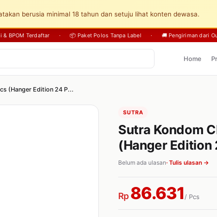
takan berusia minimal 18 tahun dan setuju lihat konten dewasa.
sli & BPOM Terdaftar
·
📦 Paket Polos Tanpa Label
·
🚚 Pengiriman dari Ou
Home
P
cs (Hanger Edition 24 P...
SUTRA
Sutra Kondom Cl
(Hanger Edition 
Belum ada ulasan
· Tulis ulasan →
86.631
Rp
/ Pcs