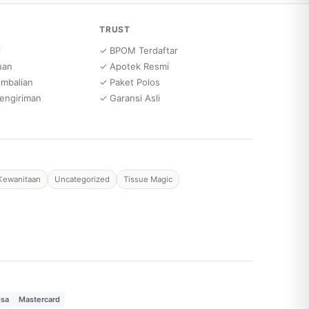
TRUST
i
✓ BPOM Terdaftar
uan
✓ Apotek Resmi
embalian
✓ Paket Polos
engiriman
✓ Garansi Asli
Kewanitaan
Uncategorized
Tissue Magic
isa
Mastercard