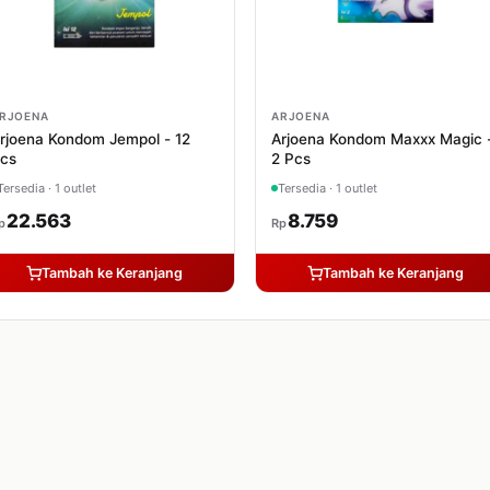
RJOENA
ARJOENA
rjoena Kondom Jempol - 12
Arjoena Kondom Maxxx Magic 
cs
2 Pcs
Tersedia · 1 outlet
Tersedia · 1 outlet
22.563
8.759
p
Rp
Tambah ke Keranjang
Tambah ke Keranjang