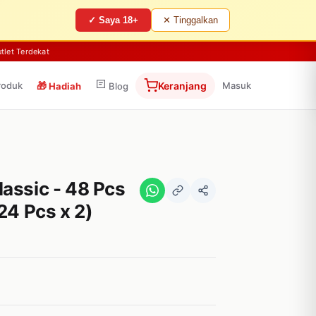
✓ Saya 18+
✕ Tinggalkan
tlet Terdekat
roduk
🎁
Keranjang
Masuk
Hadiah
Blog
assic - 48 Pcs
24 Pcs x 2)