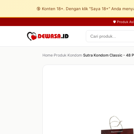
🔞 Konten 18+. Dengan klik "Saya 18+" Anda menya
🛡️ Produk A
Home
›
Produk
›
Kondom
›
Sutra Kondom Classic - 48 P