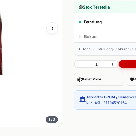
🟢
Stok Tersedia
Bandung
›
Bekasi
🔑 Masuk untuk ongkir akurat ke
−
+
📦
🛡
Paket Polos
B
Terdaftar BPOM / Kemenke
🏛
No: AKL 21104520164
1
/ 3