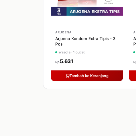
ARJOENA
A
Arjoena Kondom Extra Tipis - 3
A
Pcs
P
Tersedia · 1 outlet
5.631
Rp
R
Tambah ke Keranjang