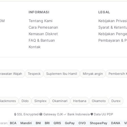
INFORMASI
LEGAL
POM
Tentang Kami
Kebijakan Privas
Cara Pemesanan
Syarat & Ketent
Kemasan Diskret
Kebijakan Peng
FAQ & Bantuan
Pembayaran & P
Kontak
rawatan Wajah
Tespeck
Suplemen Ibu Hamil
Minyak angin
Pembersih 
Blackmores
Dido
Simplex
Okaminari
Herbana
Okamoto
Durex
🔒 SSL Encrypted
·
🏦 Gateway OJK
·
✓ Bank Indonesia
·
🛡️ Data UU PDP
aran:
BCA
Mandiri
BNI
BRI
QRIS
GoPay
OVO
ShopeePay
DANA
V