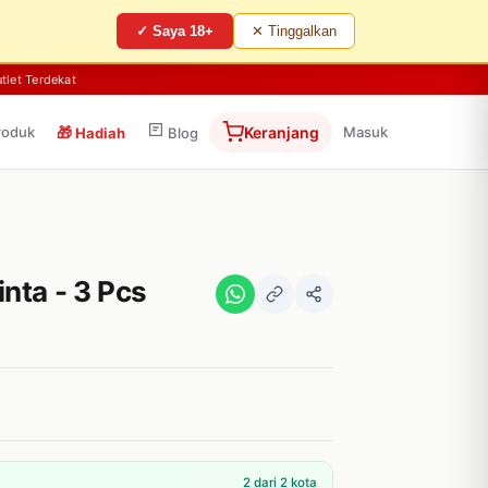
✓ Saya 18+
✕ Tinggalkan
tlet Terdekat
roduk
🎁
Keranjang
Masuk
Hadiah
Blog
nta - 3 Pcs
2 dari 2 kota