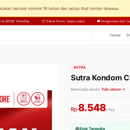
takan berusia minimal 18 tahun dan setuju lihat konten dewasa.
sli & BPOM Terdaftar
·
📦 Paket Polos Tanpa Label
·
🚚 Pengiriman dari Ou
Home
P
SUTRA
Sutra Kondom Ci
Belum ada ulasan
· Tulis ulasan →
8.548
Rp
/ Pcs
🟢
Stok Tersedia