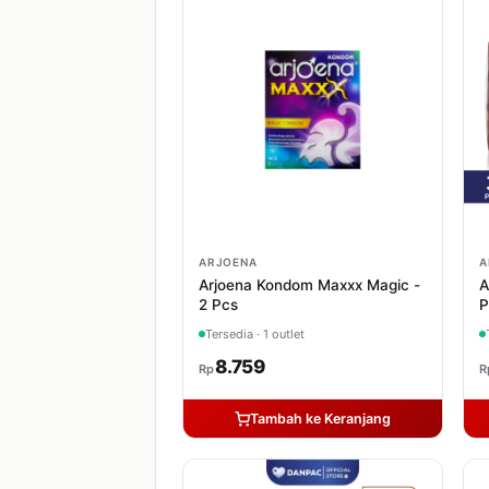
ARJOENA
A
Arjoena Kondom Maxxx Magic -
A
2 Pcs
P
Tersedia · 1 outlet
8.759
Rp
R
Tambah ke Keranjang