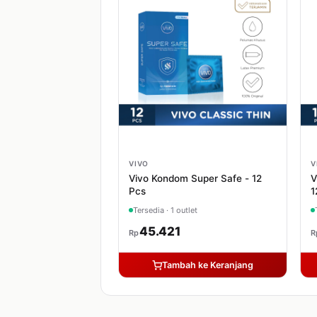
VIVO
V
Vivo Kondom Super Safe - 12
V
Pcs
1
Tersedia · 1 outlet
45.421
Rp
R
Tambah ke Keranjang