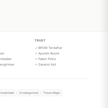
TRUST
i
✓ BPOM Terdaftar
uan
✓ Apotek Resmi
embalian
✓ Paket Polos
engiriman
✓ Garansi Asli
Kewanitaan
Uncategorized
Tissue Magic