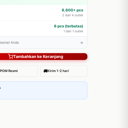
6,600+ pcs
2 dari 4 outlet
6 pcs (terbatas)
1 dari 1 outlet
→
 alamat Anda
Tambahkan ke Keranjang
🚚
POM Resmi
Kirim 1-2 hari
s