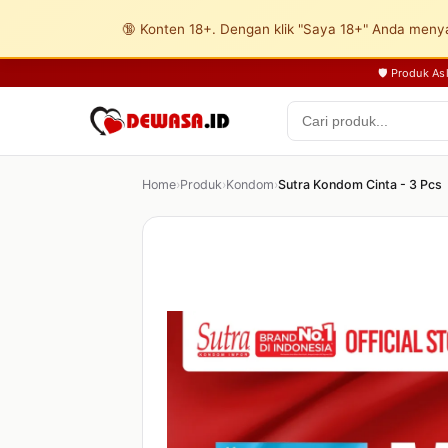
🔞 Konten 18+. Dengan klik "Saya 18+" Anda menya
🛡️ Produk A
Home
›
Produk
›
Kondom
›
Sutra Kondom Cinta - 3 Pcs