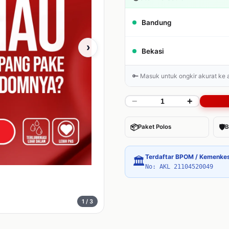
Bandung
›
Bekasi
🔑 Masuk untuk ongkir akurat ke
−
+
📦
🛡
Paket Polos
B
Terdaftar BPOM / Kemenke
🏛
No: AKL 21104520049
1
/ 3