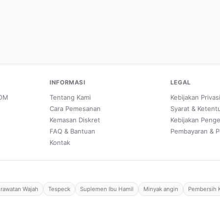
INFORMASI
LEGAL
POM
Tentang Kami
Kebijakan Privas
Cara Pemesanan
Syarat & Ketent
Kemasan Diskret
Kebijakan Peng
FAQ & Bantuan
Pembayaran & P
Kontak
rawatan Wajah
Tespeck
Suplemen Ibu Hamil
Minyak angin
Pembersih 