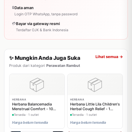
🔒
Data aman
Login OTP WhatsApp, tanpa password
💳
Bayar via gateway resmi
Terdaftar OJK & Bank Indonesia
Lihat semua →
✨ Mungkin Anda Juga Suka
Produk dari kategori
Perawatan Rambut
📦
📦
HERBANA
HERBANA
Herbana Balancemadia
Herbana Little Lila Children's
Menstrual Comfort - 10
Herbal Cough Relief - 1
Tablet
Sachet
Tersedia · 1 outlet
Tersedia · 1 outlet
Harga belum tersedia
Harga belum tersedia