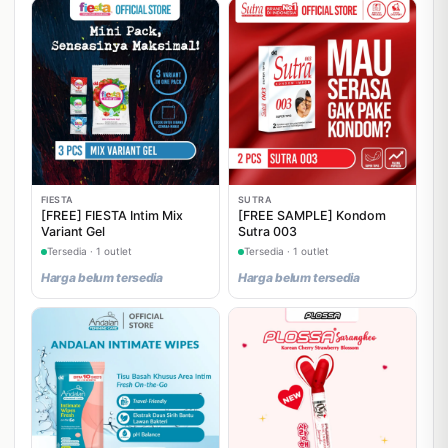
FIESTA
SUTRA
[FREE] FIESTA Intim Mix
[FREE SAMPLE] Kondom
Variant Gel
Sutra 003
Tersedia · 1 outlet
Tersedia · 1 outlet
Harga belum tersedia
Harga belum tersedia