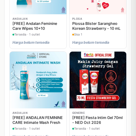
ANDALAN
PLOSA
[FREE] Andalan Feminine
Plossa Blister Sarangheo
Care Wipes 10+10
Korean Strawberry - 10 mL
Tersedia · 1 outlet
Sisa 1
Harga belum tersedia
Harga belum tersedia
ANDALAN
GENERIC
[FREE] ANDALAN FEMININE
[FREE] Fiesta Intim Gel 70ml
CARE Intimate Wash Fresh
- NED Oct 2026
Tersedia · 1 outlet
Tersedia · 1 outlet