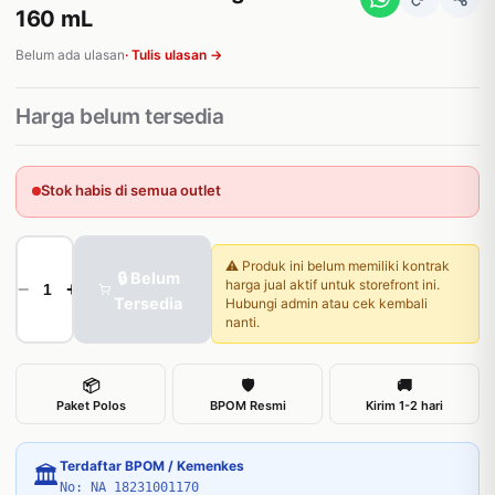
160 mL
Belum ada ulasan
· Tulis ulasan →
Harga belum tersedia
Stok habis di semua outlet
⚠️ Produk ini belum memiliki kontrak
🔒 Belum
harga jual aktif untuk storefront ini.
−
+
Tersedia
Hubungi admin atau cek kembali
nanti.
📦
🛡
🚚
Paket Polos
BPOM Resmi
Kirim 1-2 hari
Terdaftar BPOM / Kemenkes
🏛
No: NA 18231001170