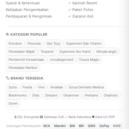
Syarat & Ketentuan
✓ Apotek Resmi
Kebijakan Pengembalian
✓ Paket Polos
Pembayaran & Pengiriman
✓ Garansi Asli
📂 KATEGORI POPULER
Kondom
Pelumas
Sex Toys
Suplemen Dan Vitamin
Perawatan Wajah
Tespeck
Suplemen Ibu Hamil
Minyak angin
Pembersih Kewanitaan
Uncategorized
Tissue Magic
Perawatan Rambut
🏷 BRAND TERSEDIA
Sutra
Fiesta
Vivo
Andalan
Surya Dermato Medica
Blackmores
Dido
Simplex
Okaminari
Herbana
Okamoto
Durex
🔒 SSL Encrypted
·
🏦 Gateway OJK
·
✓ Bank Indonesia
·
🛡️ Data UU PDP
Dukungan Pembayaran:
BCA
Mandiri
BNI
BRI
QRIS
GoPay
OVO