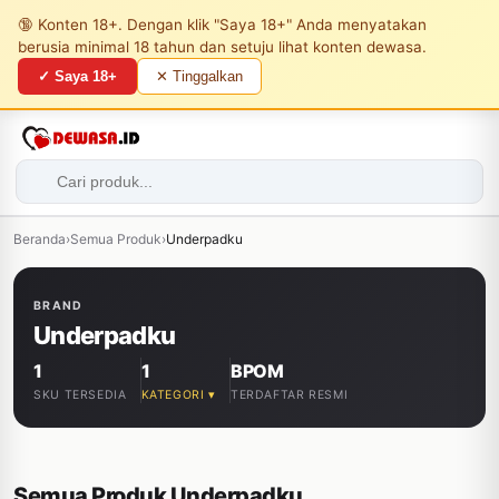
🔞 Konten 18+. Dengan klik "Saya 18+" Anda menyatakan
berusia minimal 18 tahun dan setuju lihat konten dewasa.
✓ Saya 18+
✕ Tinggalkan
Beranda
›
Semua Produk
›
Underpadku
BRAND
Underpadku
1
1
BPOM
SKU TERSEDIA
KATEGORI ▾
TERDAFTAR RESMI
Semua Produk Underpadku