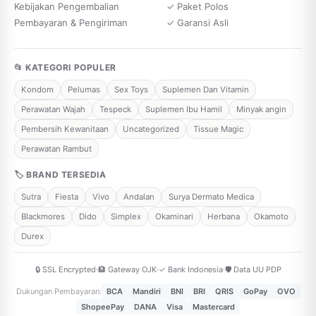
Kebijakan Pengembalian
✓ Paket Polos
Pembayaran & Pengiriman
✓ Garansi Asli
📂 KATEGORI POPULER
Kondom
Pelumas
Sex Toys
Suplemen Dan Vitamin
Perawatan Wajah
Tespeck
Suplemen Ibu Hamil
Minyak angin
Pembersih Kewanitaan
Uncategorized
Tissue Magic
Perawatan Rambut
🏷 BRAND TERSEDIA
Sutra
Fiesta
Vivo
Andalan
Surya Dermato Medica
Blackmores
Dido
Simplex
Okaminari
Herbana
Okamoto
Durex
🔒 SSL Encrypted
·
🏦 Gateway OJK
·
✓ Bank Indonesia
·
🛡️ Data UU PDP
Dukungan Pembayaran:
BCA
Mandiri
BNI
BRI
QRIS
GoPay
OVO
ShopeePay
DANA
Visa
Mastercard