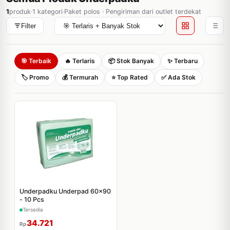
1
produk
·
1 kategori
·
Paket polos · Pengiriman dari outlet terdekat
Filter
🎯 Terbaik
🔥 Terlaris
📦 Stok Banyak
✨ Terbaru
🏷️ Promo
💰 Termurah
⭐ Top Rated
✅ Ada Stok
Underpadku Underpad 60x90
- 10 Pcs
Tersedia
34.721
Rp