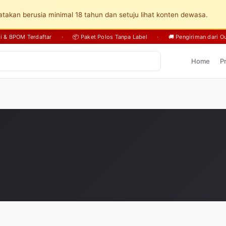
takan berusia minimal 18 tahun dan setuju lihat konten dewasa.
sli & BPOM Terdaftar
·
📦 Paket Polos Tanpa Label
·
🚚 Pengiriman dari Ou
Home
P