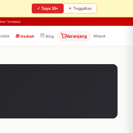
✓ Saya 18+
✕ Tinggalkan
tlet Terdekat
roduk
🎁
Keranjang
Masuk
Hadiah
Blog