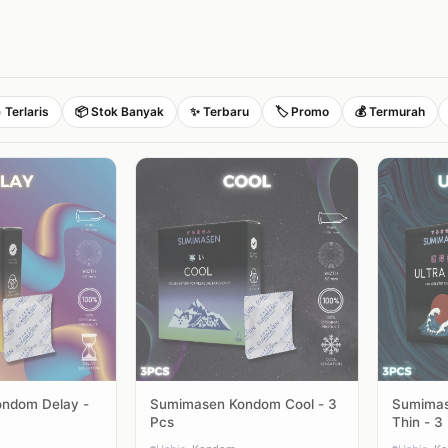
 Terlaris
📦 Stok Banyak
✨ Terbaru
🏷️ Promo
💰 Termurah
ndom Delay -
Sumimasen Kondom Cool - 3
Sumimas
Pcs
Thin - 3