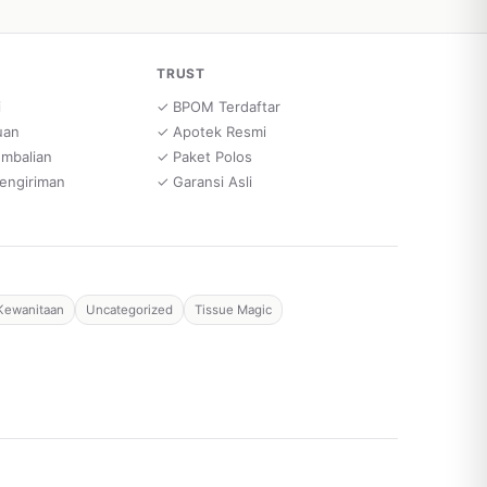
TRUST
i
✓ BPOM Terdaftar
uan
✓ Apotek Resmi
embalian
✓ Paket Polos
engiriman
✓ Garansi Asli
Kewanitaan
Uncategorized
Tissue Magic