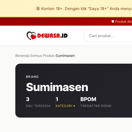
🔞 Konten 18+. Dengan klik "Saya 18+" Anda menya
🛡️ Produk A
Beranda
›
Semua Produk
›
Sumimasen
BRAND
Sumimasen
3
1
BPOM
SKU TERSEDIA
KATEGORI ▾
TERDAFTAR RESMI