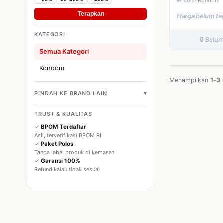
Habis
· Kondom
Terapkan
Harga belum te
KATEGORI
🔒 Belu
Semua Kategori
Kondom
Menampilkan
1
–
3
▾
PINDAH KE BRAND LAIN
TRUST & KUALITAS
✓
BPOM Terdaftar
Asli, terverifikasi BPOM RI
✓
Paket Polos
Tanpa label produk di kemasan
✓
Garansi 100%
Refund kalau tidak sesuai