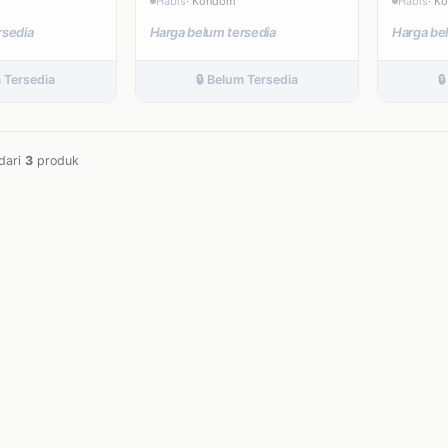
Habis
· Kondom
Habis
· K
rsedia
Harga belum tersedia
Harga be
m Tersedia
🔒 Belum Tersedia

dari
3
produk