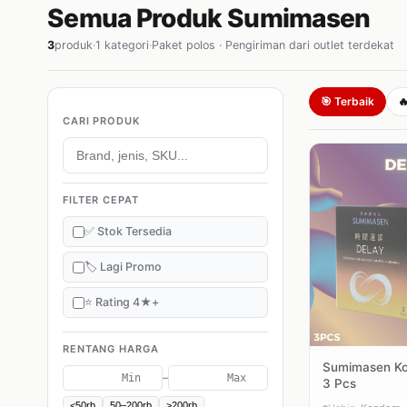
Semua Produk Sumimasen
3
produk
·
1 kategori
·
Paket polos · Pengiriman dari outlet terdekat
🎯 Terbaik

CARI PRODUK
FILTER CEPAT
✅ Stok Tersedia
🏷️ Lagi Promo
⭐ Rating 4★+
RENTANG HARGA
Sumimasen Ko
–
3 Pcs
<50rb
50–200rb
>200rb