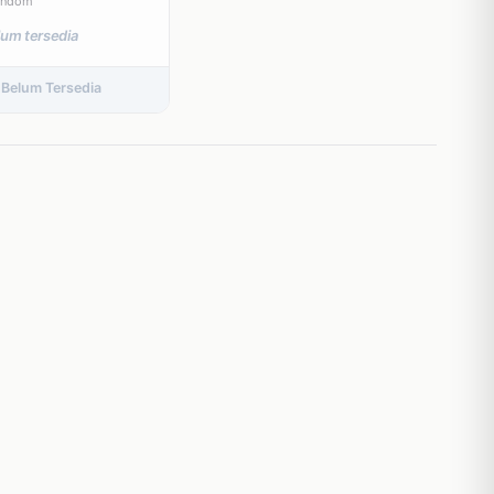
ondom
lum tersedia
 Belum Tersedia