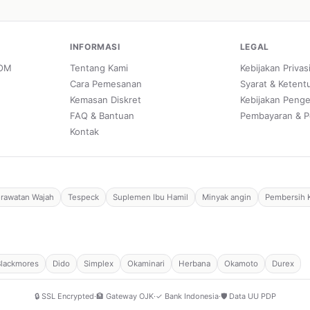
INFORMASI
LEGAL
POM
Tentang Kami
Kebijakan Privas
Cara Pemesanan
Syarat & Ketent
Kemasan Diskret
Kebijakan Peng
FAQ & Bantuan
Pembayaran & P
Kontak
rawatan Wajah
Tespeck
Suplemen Ibu Hamil
Minyak angin
Pembersih 
Blackmores
Dido
Simplex
Okaminari
Herbana
Okamoto
Durex
🔒 SSL Encrypted
·
🏦 Gateway OJK
·
✓ Bank Indonesia
·
🛡️ Data UU PDP