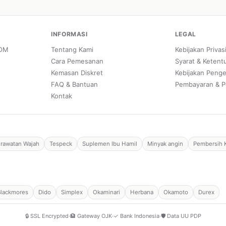
INFORMASI
LEGAL
POM
Tentang Kami
Kebijakan Privas
Cara Pemesanan
Syarat & Ketent
Kemasan Diskret
Kebijakan Peng
FAQ & Bantuan
Pembayaran & P
Kontak
rawatan Wajah
Tespeck
Suplemen Ibu Hamil
Minyak angin
Pembersih 
Blackmores
Dido
Simplex
Okaminari
Herbana
Okamoto
Durex
🔒 SSL Encrypted
·
🏦 Gateway OJK
·
✓ Bank Indonesia
·
🛡️ Data UU PDP