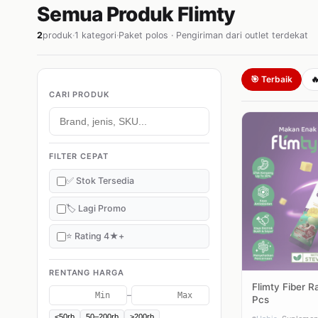
Semua Produk Flimty
2
produk
·
1 kategori
·
Paket polos · Pengiriman dari outlet terdekat
🎯 Terbaik

CARI PRODUK
FILTER CEPAT
✅ Stok Tersedia
🏷️ Lagi Promo
⭐ Rating 4★+
RENTANG HARGA
Flimty Fiber R
–
Pcs
<50rb
50–200rb
>200rb