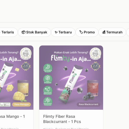
 Terlaris
📦 Stok Banyak
✨ Terbaru
🏷️ Promo
💰 Termurah
asa Mango - 1
Flimty Fiber Rasa
Blackcurrant - 1 Pcs