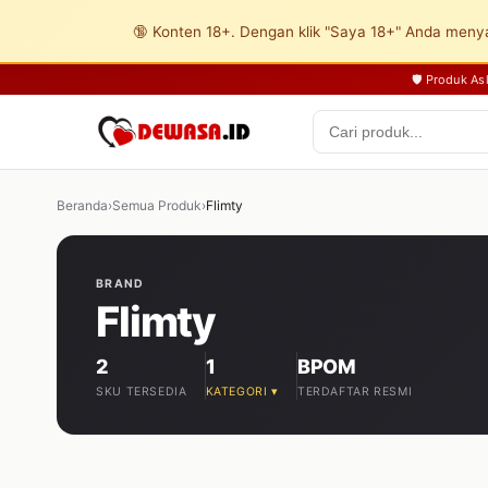
🔞 Konten 18+. Dengan klik "Saya 18+" Anda menya
🛡️ Produk A
Beranda
›
Semua Produk
›
Flimty
BRAND
Flimty
2
1
BPOM
SKU TERSEDIA
KATEGORI ▾
TERDAFTAR RESMI