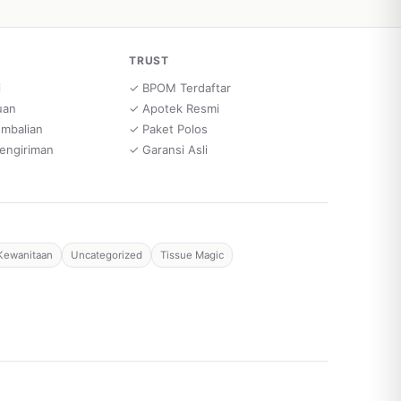
TRUST
i
✓ BPOM Terdaftar
uan
✓ Apotek Resmi
embalian
✓ Paket Polos
engiriman
✓ Garansi Asli
Kewanitaan
Uncategorized
Tissue Magic