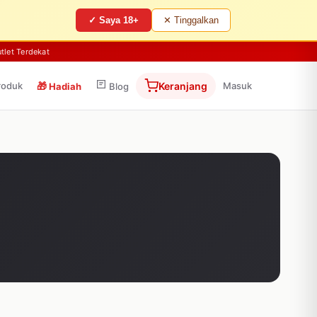
✓ Saya 18+
✕ Tinggalkan
tlet Terdekat
roduk
🎁
Keranjang
Masuk
Hadiah
Blog