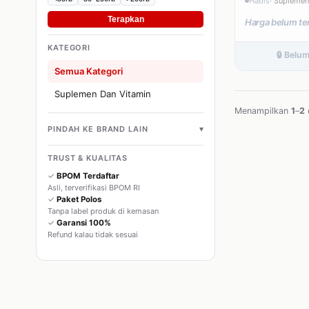
Habis
· Suplemen
Terapkan
Harga belum te
KATEGORI
🔒 Belu
Semua Kategori
Suplemen Dan Vitamin
Menampilkan
1
–
2
▾
PINDAH KE BRAND LAIN
TRUST & KUALITAS
✓
BPOM Terdaftar
Asli, terverifikasi BPOM RI
✓
Paket Polos
Tanpa label produk di kemasan
✓
Garansi 100%
Refund kalau tidak sesuai