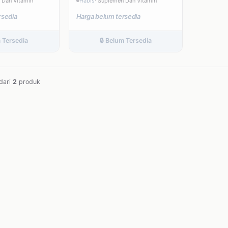
 Dan Vitamin
Habis
· Suplemen Dan Vitamin
rsedia
Harga belum tersedia
m Tersedia
🔒 Belum Tersedia
dari
2
produk