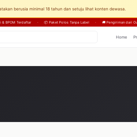
takan berusia minimal 18 tahun dan setuju lihat konten dewasa.
sli & BPOM Terdaftar
·
📦 Paket Polos Tanpa Label
·
🚚 Pengiriman dari Ou
Home
P