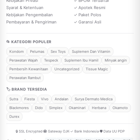
Kebijakan Privasi
✓ BPOM Terdaftar
Syarat & Ketentuan
✓ Apotek Resmi
Kebijakan Pengembalian
✓ Paket Polos
Pembayaran & Pengiriman
✓ Garansi Asli
📂 KATEGORI POPULER
Kondom
Pelumas
Sex Toys
Suplemen Dan Vitamin
Perawatan Wajah
Tespeck
Suplemen Ibu Hamil
Minyak angin
Pembersih Kewanitaan
Uncategorized
Tissue Magic
Perawatan Rambut
🏷 BRAND TERSEDIA
Sutra
Fiesta
Vivo
Andalan
Surya Dermato Medica
Blackmores
Dido
Simplex
Okaminari
Herbana
Okamoto
Durex
🔒 SSL Encrypted
·
🏦 Gateway OJK
·
✓ Bank Indonesia
·
🛡️ Data UU PDP