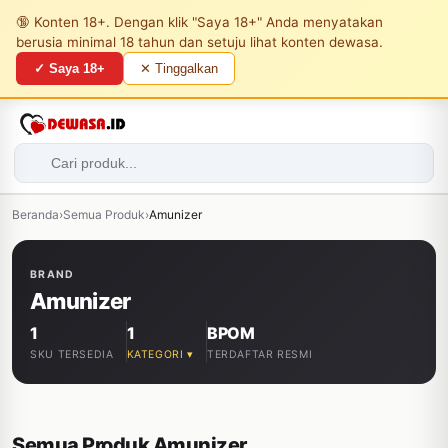
🔞 Konten 18+. Dengan klik "Saya 18+" Anda menyatakan
berusia minimal 18 tahun dan setuju lihat konten dewasa.
✓ Saya 18+
✕ Tinggalkan
Beranda
›
Semua Produk
›
Amunizer
BRAND
Amunizer
1
1
BPOM
SKU TERSEDIA
KATEGORI ▾
TERDAFTAR RESMI
Semua Produk Amunizer