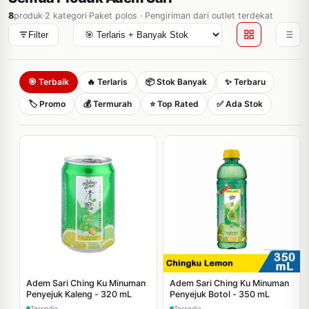
8
produk
·
2 kategori
·
Paket polos · Pengiriman dari outlet terdekat
Filter
🎯 Terbaik
🔥 Terlaris
📦 Stok Banyak
✨ Terbaru
🏷️ Promo
💰 Termurah
⭐ Top Rated
✅ Ada Stok
Adem Sari Ching Ku Minuman
Adem Sari Ching Ku Minuman
Penyejuk Kaleng - 320 mL
Penyejuk Botol - 350 mL
Tersedia
Tersedia