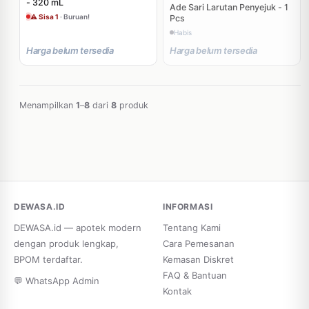
- 320 mL
Ade Sari Larutan Penyejuk - 1
⚠ Sisa 1
· Buruan!
Pcs
Habis
Harga belum tersedia
Harga belum tersedia
Menampilkan
1
–
8
dari
8
produk
DEWASA.ID
INFORMASI
DEWASA.id — apotek modern
Tentang Kami
dengan produk lengkap,
Cara Pemesanan
BPOM terdaftar.
Kemasan Diskret
FAQ & Bantuan
💬 WhatsApp Admin
Kontak