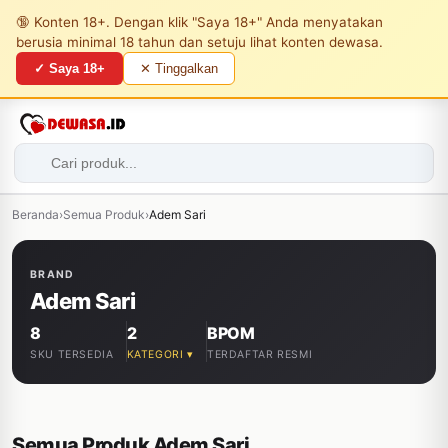
🔞 Konten 18+. Dengan klik "Saya 18+" Anda menyatakan
berusia minimal 18 tahun dan setuju lihat konten dewasa.
✓ Saya 18+
✕ Tinggalkan
Beranda
›
Semua Produk
›
Adem Sari
BRAND
Adem Sari
8
2
BPOM
SKU TERSEDIA
KATEGORI ▾
TERDAFTAR RESMI
Semua Produk Adem Sari